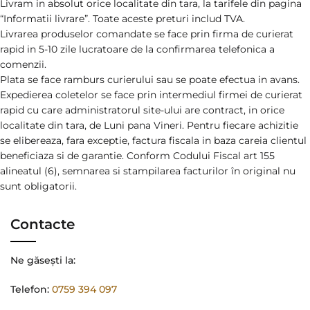
Livram in absolut orice localitate din tara, la tarifele din pagina
“Informatii livrare”. Toate aceste preturi includ TVA.
Livrarea produselor comandate se face prin firma de curierat
rapid in 5-10 zile lucratoare de la confirmarea telefonica a
comenzii.
Plata se face ramburs curierului sau se poate efectua in avans.
Expedierea coletelor se face prin intermediul firmei de curierat
rapid cu care administratorul site-ului are contract, in orice
localitate din tara, de Luni pana Vineri. Pentru fiecare achizitie
se elibereaza, fara exceptie, factura fiscala in baza careia clientul
beneficiaza si de garantie. Conform Codului Fiscal art 155
alineatul (6), semnarea si stampilarea facturilor în original nu
sunt obligatorii.
Contacte
Ne găsești la:
Telefon:
0759 394 097