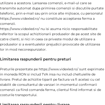
utilizare a acestora. Lansarea comenzii, e-mail-ul care se
transmite automat dupa primirea comenzii si discutiile purtate
telefonic, prin e-mail sau prin orice alte mijloace, cu personalul
https://www.videxled.ro/ nu constituie acceptarea ferma a
comenzii.
https://www.videxled.ro/ nu isi asuma nicio responsabilitate
referitor la scopul achizitionarii produselor de pe acest site de
catre clienti, si nici in ceea ce priveste modul de utilizare a
produselor si a eventualelor prejudicii provocate de utilizarea
lor in mod necorespunzator.
Limitarea raspunderii pentru preturi
Preturile prezentate pe https://www.videxled.ro/ sunt exprimate
in moneda RON si includ TVA insa nu includ cheltuielile de
livrare. Pretul de achizitie tiparit pe factura va fi acelasi cu cel
stabilit de consultantul de vanzari in momentul confirmarii
comenzii ca fiind comanda ferma, clientul fiind informat si de
costurile transportului.
Limitarea raspunderii pentru livrare