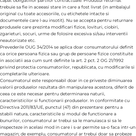
capat obligatiilor partilor contractuale. Produsul returnat
trebuie sa fie in aceeasi stare in care a fost livrat (in ambalajul
original cu toate accesoriile, cu etichetele intacte si
documentele care l-au insotit). Nu se accepta pentru returnare
produsele care prezinta modificari fizice, lovituri, ciobiri,
zgarieturi, socuri, urme de folosire excesiva si/sau interventii
neautorizate etc.
Prevederile OUG 34/2014 se aplica doar consumatorului definit
ca orice persoana fizica sau grup de persoane fizice constituite
in asociatii asa cum sunt definite la art. 2 pct. 2 OG 21/1992
privind protectia consumatorilor, republicata, cu modificarile si
completarile ulterioare.
Consumatorul este responsabil doar in ce priveste diminuarea
valorii produselor rezultata din manipularea acestora, diferit de
ceea ce este necesar pentru determinarea naturii,
caracteristicilor si functionarii produselor. In conformitate cu
Directiva 2011/83/UE, punctul (47) din prezentare: pentru a
stabili natura, caracteristicile si modul de functionare a
bunurilor, consumatorul ar trebui sa le manuiasca si sa le
inspecteze in acelasi mod in care i s-ar permite sa-o faca intr-un
magazin; de exemplu, consumatorul ar trebui doar sa probeze