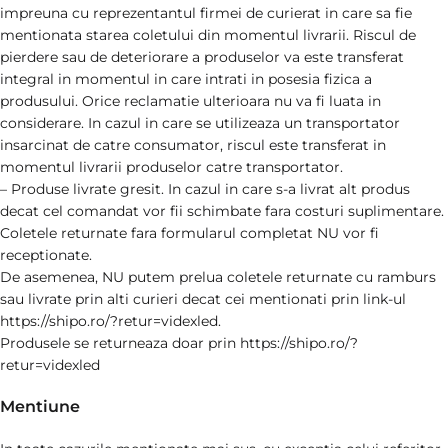
impreuna cu reprezentantul firmei de curierat in care sa fie
mentionata starea coletului din momentul livrarii. Riscul de
pierdere sau de deteriorare a produselor va este transferat
integral in momentul in care intrati in posesia fizica a
produsului. Orice reclamatie ulterioara nu va fi luata in
considerare. In cazul in care se utilizeaza un transportator
insarcinat de catre consumator, riscul este transferat in
momentul livrarii produselor catre transportator.
– Produse livrate gresit. In cazul in care s-a livrat alt produs
decat cel comandat vor fii schimbate fara costuri suplimentare.
Coletele returnate fara formularul completat NU vor fi
receptionate.
De asemenea, NU putem prelua coletele returnate cu ramburs
sau livrate prin alti curieri decat cei mentionati prin link-ul
https://shipo.ro/?retur=videxled.
Produsele se returneaza doar prin https://shipo.ro/?
retur=videxled
Mentiune