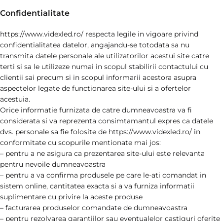
Confidentialitate
https://www.videxled.ro/ respecta legile in vigoare privind
confidentialitatea datelor, angajandu-se totodata sa nu
transmita datele personale ale utilizatorilor acestui site catre
terti si sa le utilizeze numai in scopul stabilirii contactului cu
clientii sai precum si in scopul informarii acestora asupra
aspectelor legate de functionarea site-ului si a ofertelor
acestuia.
Orice informatie furnizata de catre dumneavoastra va fi
considerata si va reprezenta consimtamantul expres ca datele
dvs. personale sa fie folosite de https://www.videxled.ro/ in
conformitate cu scopurile mentionate mai jos:
– pentru a ne asigura ca prezentarea site-ului este relevanta
pentru nevoile dumneavoastra
– pentru a va confirma produsele pe care le-ati comandat in
sistem online, cantitatea exacta si a va furniza informatii
suplimentare cu privire la aceste produse
– facturarea produselor comandate de dumneavoastra
– pentru rezolvarea garantiilor sau eventualelor castiguri oferite