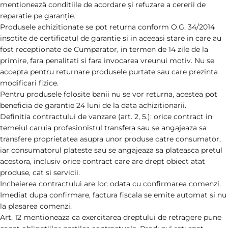
menționează condițiile de acordare și refuzare a cererii de
reparatie pe garanție.
Produsele achizitionate se pot returna conform O.G. 34/2014
insotite de certificatul de garantie si in aceeasi stare in care au
fost receptionate de Cumparator, in termen de 14 zile de la
primire, fara penalitati si fara invocarea vreunui motiv. Nu se
accepta pentru returnare produsele purtate sau care prezinta
modificari fizice.
Pentru produsele folosite banii nu se vor returna, acestea pot
beneficia de garantie 24 luni de la data achizitionarii.
Definitia contractului de vanzare (art. 2, 5.): orice contract in
temeiul caruia profesionistul transfera sau se angajeaza sa
transfere proprietatea asupra unor produse catre consumator,
iar consumatorul plateste sau se angajeaza sa plateasca pretul
acestora, inclusiv orice contract care are drept obiect atat
produse, cat si servicii.
Incheierea contractului are loc odata cu confirmarea comenzi.
Imediat dupa confirmare, factura fiscala se emite automat si nu
la plasarea comenzi.
Art. 12 mentioneaza ca exercitarea dreptului de retragere pune