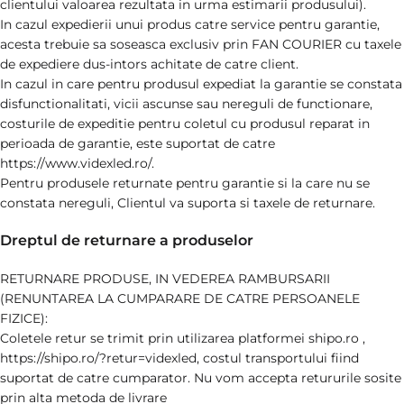
clientului valoarea rezultata in urma estimarii produsului).
In cazul expedierii unui produs catre service pentru garantie,
acesta trebuie sa soseasca exclusiv prin FAN COURIER cu taxele
de expediere dus-intors achitate de catre client.
In cazul in care pentru produsul expediat la garantie se constata
disfunctionalitati, vicii ascunse sau nereguli de functionare,
costurile de expeditie pentru coletul cu produsul reparat in
perioada de garantie, este suportat de catre
https://www.videxled.ro/.
Pentru produsele returnate pentru garantie si la care nu se
constata nereguli, Clientul va suporta si taxele de returnare.
Dreptul de returnare a produselor
RETURNARE PRODUSE, IN VEDEREA RAMBURSARII
(RENUNTAREA LA CUMPARARE DE CATRE PERSOANELE
FIZICE):
Coletele retur se trimit prin utilizarea platformei shipo.ro ,
https://shipo.ro/?retur=videxled, costul transportului fiind
suportat de catre cumparator. Nu vom accepta retururile sosite
prin alta metoda de livrare