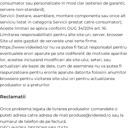
consumator sau personalizate in mod clar (extensii de garantii,
servere non-standard);
Servicii (testare, asamblare, montare componenta sau orice alt
serviciu listat in categoria Servicii prestat catre consumator);
Aceste limitari se aplica conform OUG 34/2014 art. 16.
Limitarea responsabilitatii pentru alte site-uri, server, browser
Site-ul este gazduit de serverele unei terte firme.
https://www.videxled.ro/ nu va putea fi facut responsabil pentru
eventualele erori aparute pe site indiferent de motivele aparitiei
lor, acestea incluzand modificari ale site-ului, setari, sau
actualizari ale bazei de date, cum de asemenea nu va putea fi
raspunzatoare pentru erorile aparute datorita folosirii anumitor
browsere pentru vizitarea site-ului ori pentru actualizarea
produselor si a preturilor.
Reclamatii
Orice problema legata de livrarea produselor comandate o
puteti adresa catre adresa de mail produse@videxled.ro sau la
numarul de telefon de pe factură.
DECLINAREA RESPONSABILITATII