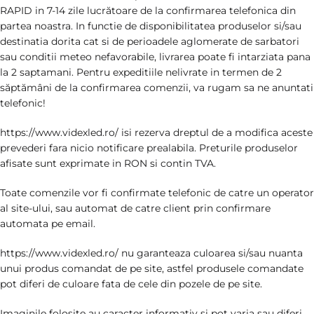
RAPID in 7-14 zile lucrătoare de la confirmarea telefonica din
partea noastra. In functie de disponibilitatea produselor si/sau
destinatia dorita cat si de perioadele aglomerate de sarbatori
sau conditii meteo nefavorabile, livrarea poate fi intarziata pana
la 2 saptamani. Pentru expeditiile nelivrate in termen de 2
săptămâni de la confirmarea comenzii, va rugam sa ne anuntati
telefonic!
https://www.videxled.ro/ isi rezerva dreptul de a modifica aceste
prevederi fara nicio notificare prealabila. Preturile produselor
afisate sunt exprimate in RON si contin TVA.
Toate comenzile vor fi confirmate telefonic de catre un operator
al site-ului, sau automat de catre client prin confirmare
automata pe email.
https://www.videxled.ro/ nu garanteaza culoarea si/sau nuanta
unui produs comandat de pe site, astfel produsele comandate
pot diferi de culoare fata de cele din pozele de pe site.
Imaginile folosite au caracter informativ și pot varia sau diferi