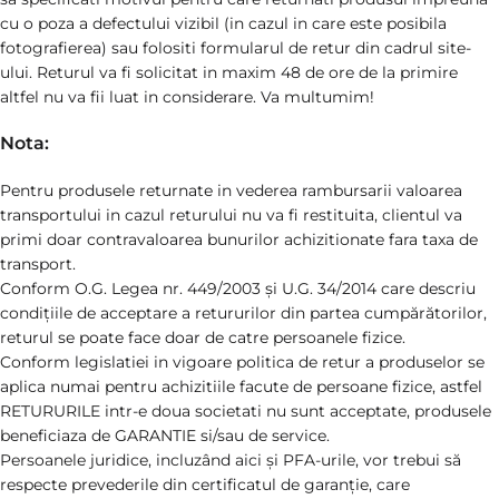
cu o poza a defectului vizibil (in cazul in care este posibila
fotografierea) sau folositi formularul de retur din cadrul site-
ului. Returul va fi solicitat in maxim 48 de ore de la primire
altfel nu va fii luat in considerare. Va multumim!
Nota:
Pentru produsele returnate in vederea rambursarii valoarea
transportului in cazul returului nu va fi restituita, clientul va
primi doar contravaloarea bunurilor achizitionate fara taxa de
transport.
Conform O.G. Legea nr. 449/2003 și U.G. 34/2014 care descriu
condițiile de acceptare a retururilor din partea cumpărătorilor,
returul se poate face doar de catre persoanele fizice.
Conform legislatiei in vigoare politica de retur a produselor se
aplica numai pentru achizitiile facute de persoane fizice, astfel
RETURURILE intr-e doua societati nu sunt acceptate, produsele
beneficiaza de GARANTIE si/sau de service.
Persoanele juridice, incluzând aici și PFA-urile, vor trebui să
respecte prevederile din certificatul de garanție, care