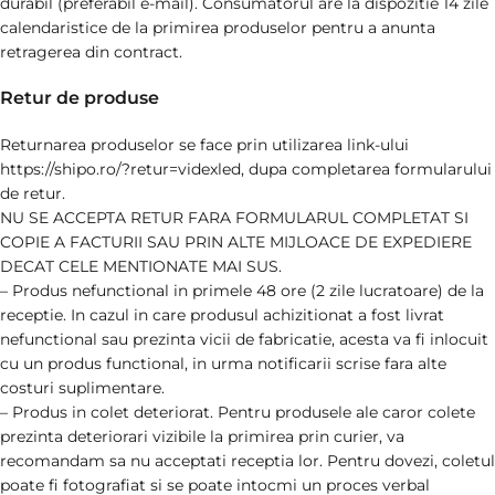
durabil (preferabil e-mail). Consumatorul are la dispozitie 14 zile
calendaristice de la primirea produselor pentru a anunta
retragerea din contract.
Retur de produse
Returnarea produselor se face prin utilizarea link-ului
https://shipo.ro/?retur=videxled, dupa completarea formularului
de retur.
NU SE ACCEPTA RETUR FARA FORMULARUL COMPLETAT SI
COPIE A FACTURII SAU PRIN ALTE MIJLOACE DE EXPEDIERE
DECAT CELE MENTIONATE MAI SUS.
– Produs nefunctional in primele 48 ore (2 zile lucratoare) de la
receptie. In cazul in care produsul achizitionat a fost livrat
nefunctional sau prezinta vicii de fabricatie, acesta va fi inlocuit
cu un produs functional, in urma notificarii scrise fara alte
costuri suplimentare.
– Produs in colet deteriorat. Pentru produsele ale caror colete
prezinta deteriorari vizibile la primirea prin curier, va
recomandam sa nu acceptati receptia lor. Pentru dovezi, coletul
poate fi fotografiat si se poate intocmi un proces verbal