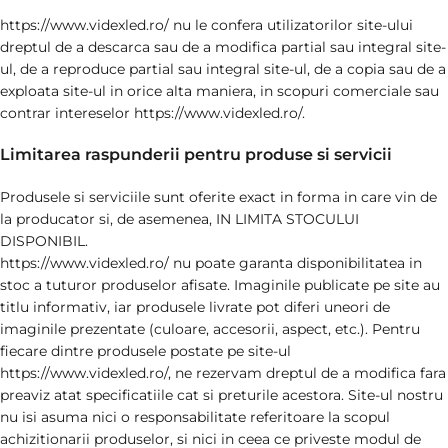
https://www.videxled.ro/ nu le confera utilizatorilor site-ului
dreptul de a descarca sau de a modifica partial sau integral site-
ul, de a reproduce partial sau integral site-ul, de a copia sau de a
exploata site-ul in orice alta maniera, in scopuri comerciale sau
contrar intereselor https://www.videxled.ro/.
Limitarea raspunderii pentru produse si servicii
Produsele si serviciile sunt oferite exact in forma in care vin de
la producator si, de asemenea, IN LIMITA STOCULUI
DISPONIBIL.
https://www.videxled.ro/ nu poate garanta disponibilitatea in
stoc a tuturor produselor afisate. Imaginile publicate pe site au
titlu informativ, iar produsele livrate pot diferi uneori de
imaginile prezentate (culoare, accesorii, aspect, etc.). Pentru
fiecare dintre produsele postate pe site-ul
https://www.videxled.ro/, ne rezervam dreptul de a modifica fara
preaviz atat specificatiile cat si preturile acestora. Site-ul nostru
nu isi asuma nici o responsabilitate referitoare la scopul
achizitionarii produselor, si nici in ceea ce priveste modul de