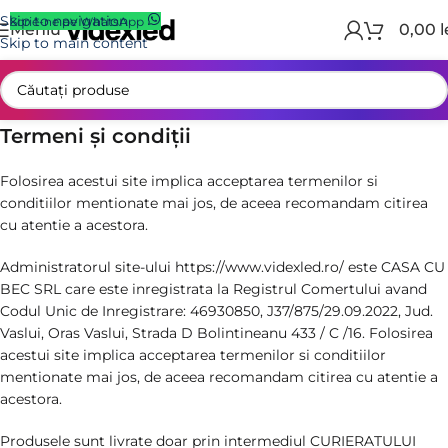
Skip to navigation
Scrie-ne pe WhatsApp
Meniu
0,00
l
Skip to main content
Prima pagină
/
Termeni si Conditii
Termeni şi condiţii
Folosirea acestui site implica acceptarea termenilor si
conditiilor mentionate mai jos, de aceea recomandam citirea
cu atentie a acestora.
Administratorul site-ului https://www.videxled.ro/ este CASA CU
BEC SRL care este inregistrata la Registrul Comertului avand
Codul Unic de Inregistrare: 46930850, J37/875/29.09.2022, Jud.
Vaslui, Oras Vaslui, Strada D Bolintineanu 433 / C /16. Folosirea
acestui site implica acceptarea termenilor si conditiilor
mentionate mai jos, de aceea recomandam citirea cu atentie a
acestora.
Produsele sunt livrate doar prin intermediul CURIERATULUI