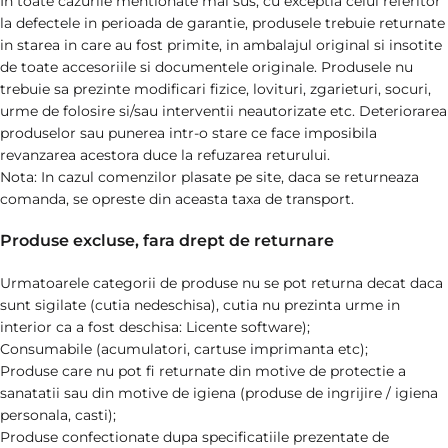
In toate cazurile mentionate mai sus, cu exceptia celui referitor
la defectele in perioada de garantie, produsele trebuie returnate
in starea in care au fost primite, in ambalajul original si insotite
de toate accesoriile si documentele originale. Produsele nu
trebuie sa prezinte modificari fizice, lovituri, zgarieturi, socuri,
urme de folosire si/sau interventii neautorizate etc. Deteriorarea
produselor sau punerea intr-o stare ce face imposibila
revanzarea acestora duce la refuzarea returului.
Nota: In cazul comenzilor plasate pe site, daca se returneaza
comanda, se opreste din aceasta taxa de transport.
Produse excluse, fara drept de returnare
Urmatoarele categorii de produse nu se pot returna decat daca
sunt sigilate (cutia nedeschisa), cutia nu prezinta urme in
interior ca a fost deschisa: Licente software);
Consumabile (acumulatori, cartuse imprimanta etc);
Produse care nu pot fi returnate din motive de protectie a
sanatatii sau din motive de igiena (produse de ingrijire / igiena
personala, casti);
Produse confectionate dupa specificatiile prezentate de