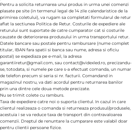
Pentru a solicita returnarea unui produs in urma unei comenzi
plasate pe site (in termenul legal de 14 zile calendaristice de la
primirea coletului), va rugam sa completati formularul de retur
aflat la sectiunea Politica de Retur. Costurile de expediere ale
returului sunt suportate de catre cumparator cat si costurile
cauzate de deteriorarea produsului in urma transportului retur.
Datele bancare sau postale pentru rambursare (nume complet
titular, IBAN fara spatii si banca sau nume, adresa si oficiu
postal) se expediaza pe e-mail, la adresa
garantiiretur@gmail.com, sau contact@videxled.ro, precizandu-
se, totodata, si numele pe care s-a efectuat comanda, un numar
de telefon precum si seria si nr. facturii. Comandand in
magazinul nostru, va dati acordul pentru returnarea banilor
prin una dintre cele doua metode precizate.
Nu se trimit colete cu ramburs.
Taxa de expediere catre noi o suporta clientul. In cazul in care
clientul realizeaza o comanda si returneaza produsul/produsele,
acestuia i se va reduce taxa de transport din contravaloarea
comenzii. Dreptul de renuntare la cumparare este valabil doar
pentru clientii persoane fizice.