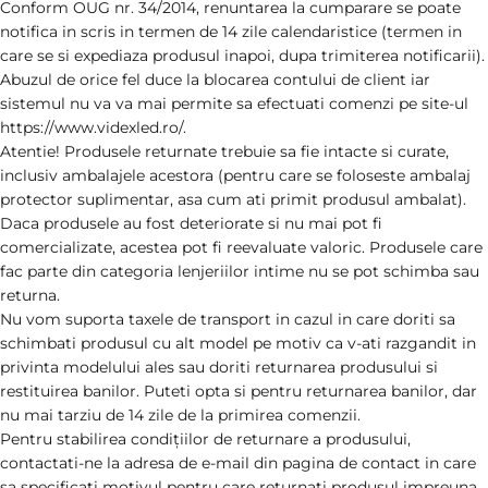
Conform OUG nr. 34/2014, renuntarea la cumparare se poate
notifica in scris in termen de 14 zile calendaristice (termen in
care se si expediaza produsul inapoi, dupa trimiterea notificarii).
Abuzul de orice fel duce la blocarea contului de client iar
sistemul nu va va mai permite sa efectuati comenzi pe site-ul
https://www.videxled.ro/.
Atentie! Produsele returnate trebuie sa fie intacte si curate,
inclusiv ambalajele acestora (pentru care se foloseste ambalaj
protector suplimentar, asa cum ati primit produsul ambalat).
Daca produsele au fost deteriorate si nu mai pot fi
comercializate, acestea pot fi reevaluate valoric. Produsele care
fac parte din categoria lenjeriilor intime nu se pot schimba sau
returna.
Nu vom suporta taxele de transport in cazul in care doriti sa
schimbati produsul cu alt model pe motiv ca v-ati razgandit in
privinta modelului ales sau doriti returnarea produsului si
restituirea banilor. Puteti opta si pentru returnarea banilor, dar
nu mai tarziu de 14 zile de la primirea comenzii.
Pentru stabilirea condiţiilor de returnare a produsului,
contactati-ne la adresa de e-mail din pagina de contact in care
sa specificati motivul pentru care returnati produsul impreuna