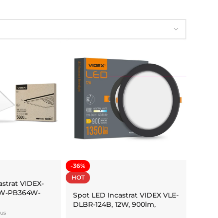
-36%
HOT
strat VIDEX-
6W-PB364W-
Spot LED Incastrat VIDEX VLE-
DLBR-124B, 12W, 900lm,
4000K, Negru Mat
lus