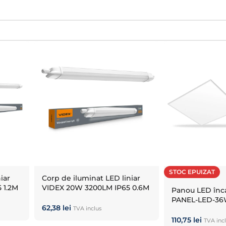
STOC EPUIZAT
iar
Corp de iluminat LED liniar
 1.2М
VIDEX 20W 3200LM IP65 0.6М
Panou LED înca
5000K
PANEL-LED-3
62,38
lei
NW
TVA inclus
110,75
lei
TVA inc