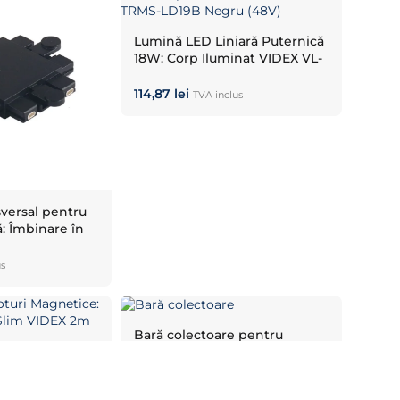
Lumină LED Liniară Puternică
18W: Corp Iluminat VIDEX VL-
TRMS-LD19B Negru (48V)
114,87
lei
TVA inclus
versal pentru
: Îmbinare în
egru 48V
us
Bară colectoare pentru
sistem de iluminat pe șină
oturi
magnetică subțire VIDEX VL-
ă Colectoare
TRMS-FTS10B 1m Negru
41,00
lei
TVA inclus