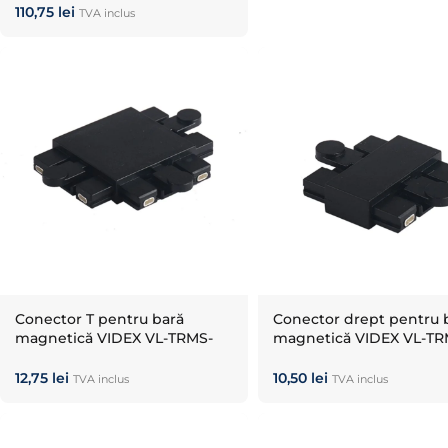
110,75
lei
TVA inclus
Conector T pentru bară
Conector drept pentru 
magnetică VIDEX VL-TRMS-
magnetică VIDEX VL-TR
FC02B Negru
FC01B Negru
12,75
lei
10,50
lei
TVA inclus
TVA inclus