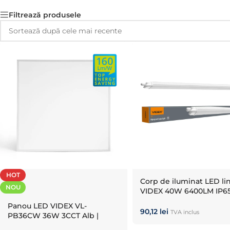
Filtrează produsele
HOT
Corp de iluminat LED lin
NOU
VIDEX 40W 6400LM IP65
5000K
Panou LED VIDEX VL-
90,12
lei
TVA inclus
PB36CW 36W 3CCT Alb |
3000K, 4000K, 6000K