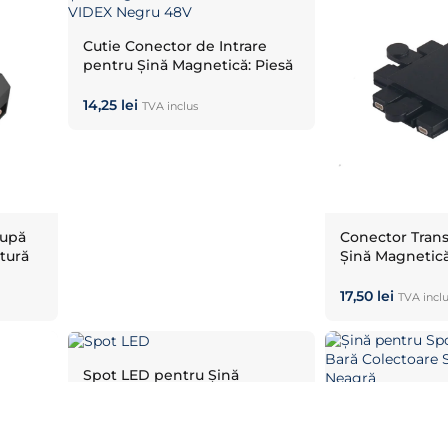
Cutie Conector de Intrare
pentru Șină Magnetică: Piesă
Alimentare VIDEX Negru 48V
14,25
lei
TVA inclus
după
Conector Trans
tură
Șină Magnetică
Cruce VIDEX N
17,50
lei
TVA incl
Spot LED pentru Șină
Magnetică Subțire: Corp
Șină pentru Sp
Iluminat VIDEX 8.5W Negru
Magnetice: Bar
(Alb Neutru)
104,62
lei
TVA inclus