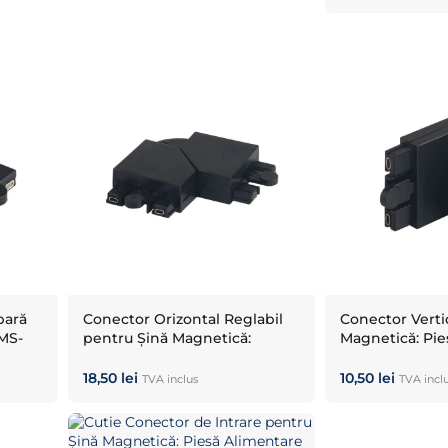
bară
Conector Orizontal Reglabil
Conector Verti
MS-
pentru Șină Magnetică:
Magnetică: Pie
Îmbinare Colț VIDEX Negru
Unghi VIDEX 
48V
18,50
lei
10,50
lei
TVA inclus
TVA incl