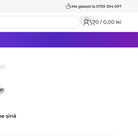
Ne găseşti la 0759 394 097
0
/
0,00
lei
pe șină