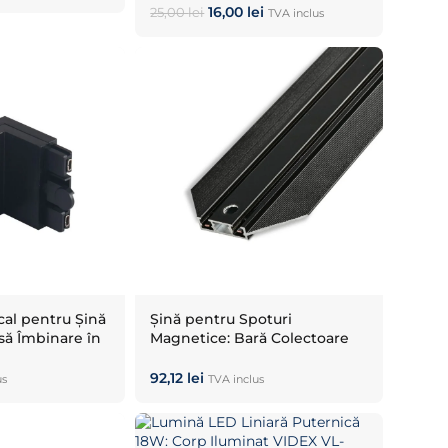
16,00
lei
25,00
lei
TVA inclus
cal pentru Șină
Șină pentru Spoturi
să Îmbinare în
Magnetice: Bară Colectoare
Negru 48V
Slim VIDEX 2m Neagră
92,12
lei
us
TVA inclus