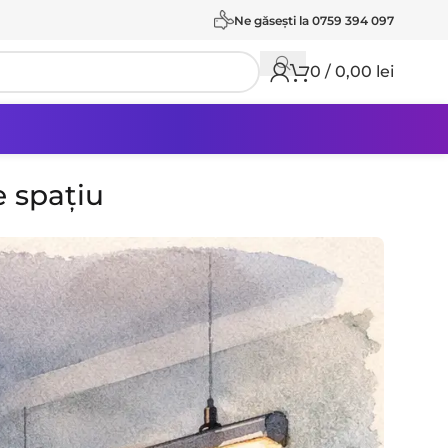
Ne găseşti la 0759 394 097
0
/
0,00
lei
e spațiu