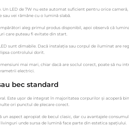
e. Un LED de 7W nu este automat suficient pentru orice cameră,
e sau vei rămâne cu o lumină slabă.
mpărători aleg primul produs disponibil, apoi observă că lumina 
 care puteau fi evitate din start.
D sunt dimabile. Dacă instalația sau corpul de iluminat are reglaj
lipsa controlului dorit.
imensiuni mai mari, chiar dacă are soclul corect, poate să nu intre
ametrii electrici.
 sau bec standard
. Este ușor de integrat în majoritatea corpurilor și acoperă bin
 multe ori punctul de plecare corect.
ă un aspect apropiat de becul clasic, dar cu avantajele consumului
 livinguri unde sursa de lumină face parte din estetica spațiului.