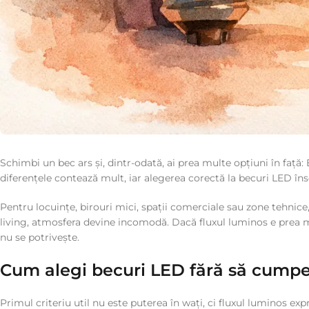
Schimbi un bec ars și, dintr-odată, ai prea multe opțiuni în față
diferențele contează mult, iar alegerea corectă la becuri LED î
Pentru locuințe, birouri mici, spații comerciale sau zone tehnice
living, atmosfera devine incomodă. Dacă fluxul luminos e prea mic
nu se potrivește.
Cum alegi becuri LED fără să cumper
Primul criteriu util nu este puterea în wați, ci fluxul luminos 