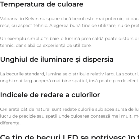
Temperatura de culoare
Valoarea în Kelvin nu spune dacă becul este mai puternic, ci d
rece, cu aspect tehnic. Alegerea bună ține de utilizare, nu de pre
Un exemplu simplu: în baie, o lumină prea caldă poate distorsiona
tehnic, dar slabă ca experiență de utilizare.
Unghiul de iluminare și dispersia
La becurile standard, lumina se distribuie relativ larg. La spotu
unghi mai larg acoperă mai bine spațiul, însă poate pierde efectul
Indicele de redare a culorilor
CRI arată cât de natural sunt redate culorile sub acea sursă de 
lucru de precizie sau spații unde culoarea contează mai mult, mer
diferența.
Ce tip de becuri LED se potrivesc în