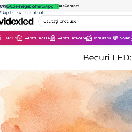
casă
Skip to navigation
Scrie-ne pe WhatsApp
Magazin
Blog
Livrare & Returnare
Contact
Skip to main content
Becuri
Pentru acasă
Pentru afacere
Industrial
Solar
Becuri LED: