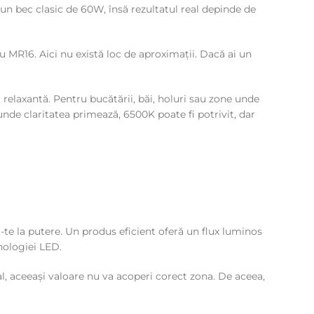
n bec clasic de 60W, însă rezultatul real depinde de
u MR16. Aici nu există loc de aproximații. Dacă ai un
elaxantă. Pentru bucătării, băi, holuri sau zone unde
unde claritatea primează, 6500K poate fi potrivit, dar
te la putere. Un produs eficient oferă un flux luminos
nologiei LED.
l, aceeași valoare nu va acoperi corect zona. De aceea,