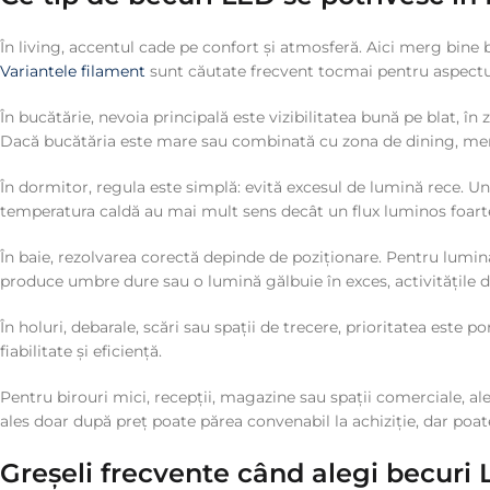
În living, accentul cade pe confort și atmosferă. Aici merg bine
Variantele filament
sunt căutate frecvent tocmai pentru aspectul 
În bucătărie, nevoia principală este vizibilitatea bună pe blat, î
Dacă bucătăria este mare sau combinată cu zona de dining, meri
În dormitor, regula este simplă: evită excesul de lumină rece. Un
temperatura caldă au mai mult sens decât un flux luminos foart
În baie, rezolvarea corectă depinde de poziționare. Pentru lumina
produce umbre dure sau o lumină gălbuie în exces, activitățile de
În holuri, debarale, scări sau spații de trecere, prioritatea este
fiabilitate și eficiență.
Pentru birouri mici, recepții, magazine sau spații comerciale, ale
ales doar după preț poate părea convenabil la achiziție, dar poat
Greșeli frecvente când alegi becuri