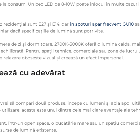
 la consum. Un bec LED de 8-10W poate înlocui în multe cazuri u
 rezidențial sunt E27 și E14, dar
în spoturi apar frecvent GU10
sa
iar dacă specificațiile de lumină sunt potrivite.
ere de zi și dormitoare, 2700K-3000K oferă o lumină caldă, mai r
 echilibrată. Pentru spații tehnice, comerciale sau zone de lucru 
de relaxare obosește vizual și creează un efect impersonal.
tează cu adevărat
rei să compari două produse, începe cu lumeni și abia apoi uită-
tilizare, acesta este unul dintre cele mai clare avantaje ale teh
ent. Într-un open space, o bucătărie mare sau un spațiu comercia
surse de lumină existente.