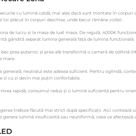
 becurile cu lumină caldă, mai ales dacă sunt montate în corpuri 
lor plăcut în corpuri deschise, unde becul rămâne vizibil.
n zona de lucru și la masa de luat masa. De regulă, 4000K funcțione
tă gândită separat lumina generală față de lumina funcțională.
 bec prea puternic și prea alb transformă o cameră de odihnă într
e mare.
 generală, neutralul este adesea suficient. Pentru oglindă, conte
 zi cu zi devin mai puțin confortabile.
 pornirea rapidă, consumul redus și o lumină suficientă pentru orie
gerea trebuie făcută mai strict după specificații. Aici contează u
e genera lumină insuficientă sau neuniformă, ceea ce afectează ac
 LED