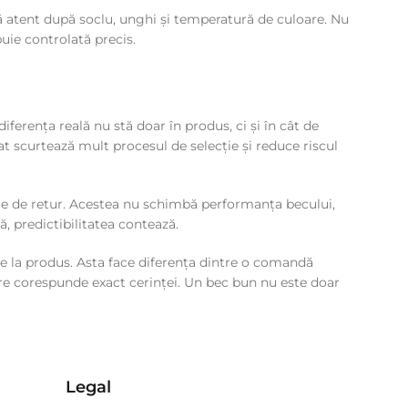
ută atent după soclu, unghi și temperatură de culoare. Nu
uie controlată precis.
iferența reală nu stă doar în produs, ci și în cât de
 scurtează mult procesul de selecție și reduce riscul
țiile de retur. Acestea nu schimbă performanța becului,
, predictibilitatea contează.
de la produs. Asta face diferența dintre o comandă
care corespunde exact cerinței. Un bec bun nu este doar
Legal