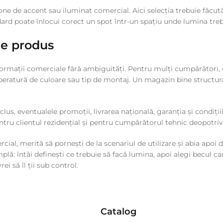
 zone de accent sau iluminat comercial. Aici selecția trebuie făc
ard poate înlocui corect un spot într-un spațiu unde lumina treb
de produs
 informații comerciale fără ambiguități. Pentru mulți cumpărători, d
eratură de culoare sau tip de montaj. Un magazin bine structurat
inclus, eventualele promoții, livrarea națională, garanția și condi
tru clientul rezidențial și pentru cumpărătorul tehnic deopotrivă
l, merită să pornești de la scenariul de utilizare și abia apoi 
plă: întâi definești ce trebuie să facă lumina, apoi alegi becul 
ei să îl ții sub control.
Catalog