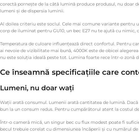
corectă pornește de la câtă lumină produce produsul, nu doar de
lumeni și de dispersia luminii.
Al doilea criteriu este soclul. Cele mai comune variante pentru uz
corp de iluminat pentru GU10, un bec E27 nu te ajută cu nimic, ch
Temperatura de culoare influențează direct confortul. Pentru cam
ai nevoie de vizibilitate mai bună, 4000K este de obicei alegerea
nu este soluția ideală peste tot. Lumina foarte rece într-o zonă 
Ce înseamnă specificațiile care con
Lumeni, nu doar wați
Wații arată consumul. Lumenii arată cantitatea de lumină. Dacă v
bun la un consum redus. Pentru cumpărătorul atent la costul de u
Într-o cameră mică, un singur bec cu flux modest poate fi sufici
becul trebuie corelat cu dimensiunea încăperii și cu numărul de 