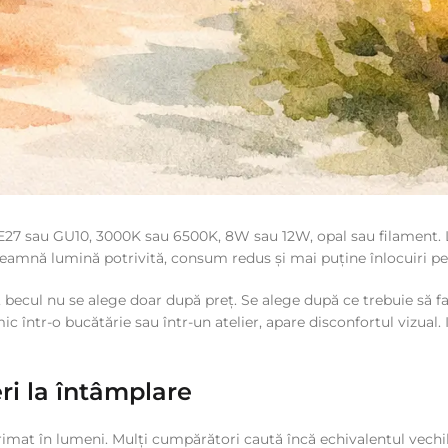
: E27 sau GU10, 3000K sau 6500K, 8W sau 12W, opal sau filament. L
nseamnă lumină potrivită, consum redus și mai puține înlocuiri p
, becul nu se alege doar după preț. Se alege după ce trebuie să fa
 într-o bucătărie sau într-un atelier, apare disconfortul vizual. 
i la întâmplare
exprimat în lumeni. Mulți cumpărători caută încă echivalentul vec