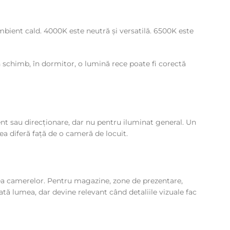
bient cald. 4000K este neutră și versatilă. 6500K este
n schimb, în dormitor, o lumină rece poate fi corectă
cent sau direcționare, dar nu pentru iluminat general. Un
ea diferă față de o cameră de locuit.
tea camerelor. Pentru magazine, zone de prezentare,
tă lumea, dar devine relevant când detaliile vizuale fac