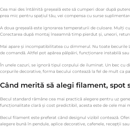
Cea mai des întâlnită greșeală este să cumperi doar după puter
prea mic pentru spațiul tău, vei compensa cu surse suplimentar
A doua greșeală este ignorarea temperaturii de culoare. Mulți cu
Corectarea după montaj înseamnă timp pierdut și, uneori, retururi
Mai apare și incompatibilitatea cu dimmerul. Nu toate becurile LE
de comandă. Altfel pot apărea pâlpâiri, funcționare instabilă sau 
În unele cazuri, se ignoră tipul corpului de iluminat. Un bec cu d
corpurile decorative, forma becului contează la fel de mult ca par
Când merită să alegi filament, spot
Becul standard rămâne cea mai practică alegere pentru uz general
funcționalitate clară și cost predictibil, acesta este de cele mai
Becul filament este preferat când designul vizibil contează. Ofer
alegere bună în pendule, aplice decorative, cafenele, recepții sau