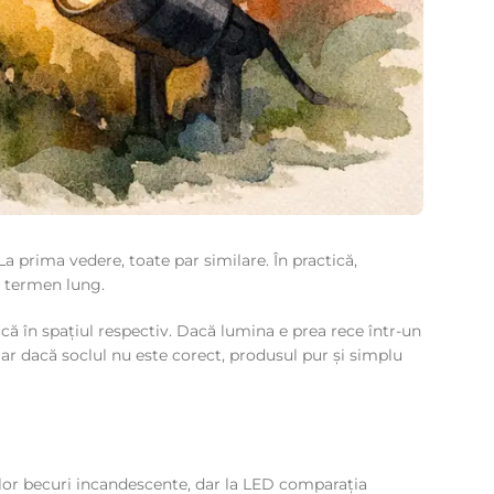
a prima vedere, toate par similare. În practică,
e termen lung.
că în spațiul respectiv. Dacă lumina e prea rece într-un
Iar dacă soclul nu este corect, produsul pur și simplu
hilor becuri incandescente, dar la LED comparația