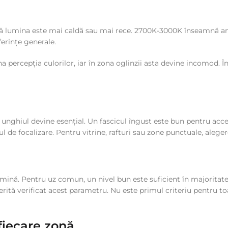
acă lumina este mai caldă sau mai rece. 2700K-3000K înseamnă am
ferințe generale.
 percepția culorilor, iar în zona oglinzii asta devine incomod. Î
ri, unghiul devine esențial. Un fascicul îngust este bun pentru ac
 de focalizare. Pentru vitrine, rafturi sau zone punctuale, aleger
lumină. Pentru uz comun, un nivel bun este suficient în majorita
ită verificat acest parametru. Nu este primul criteriu pentru toa
 fiecare zonă