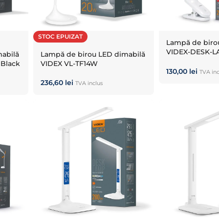
STOC EPUIZAT
Lampă de biro
VIDEX-DESK-L
abilă
Lampă de birou LED dimabilă
WHITE
 Black
VIDEX VL-TF14W
130,00
lei
TVA inc
236,60
lei
TVA inclus