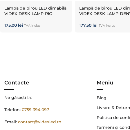
Lampă de birou LED dimabilă
Lampă de birou LED dim
VIDEX-DESK-LAMP-RIO-
VIDEX-DESK-LAMP-DEN
BLACK
WHITE
175,00
lei
177,50
lei
TVA inclus
TVA inclus
Contacte
Meniu
Ne găsești la:
Blog
Livrare & Retur
Telefon:
0759 394 097
Politica de conf
Email:
contact@videxled.ro
Termeni şi condi