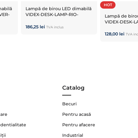
HOT
abilă
Lampă de birou LED dimabilă
VER-
VIDEX-DESK-LAMP-RIO-
Lampă de biro
WHITE
VIDEX-DESK-
186,25
lei
TVA inclus
128,00
lei
TVA inc
Catalog
Becuri
nare
Pentru acasă
identialitate
Pentru afacere
ţii
Industrial