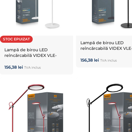
STOC EPUIZAT
Lampă de birou LED
reîncărcabilă VIDEX VLE
Lampă de birou LED
TF18B Black
reîncărcabilă VIDEX VLE-
156,38
lei
TF18W White
TVA inclus
156,38
lei
TVA inclus