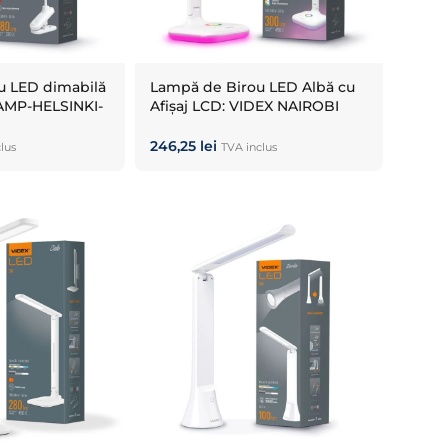
u LED dimabilă
Lampă de Birou LED Albă cu
AMP-HELSINKI-
Afișaj LCD: VIDEX NAIROBI
Nairobi RGB (Intensitate
Reglabilă)
246,25
lei
lus
TVA inclus