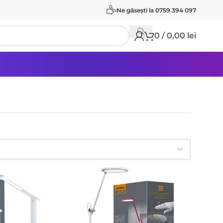
Ne găseşti la 0759 394 097
0
/
0,00
lei