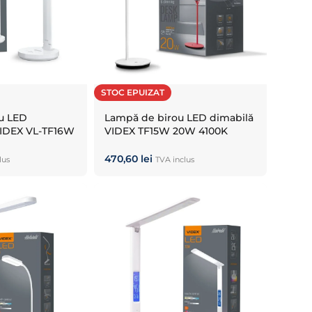
STOC EPUIZAT
u LED
Lampă de birou LED dimabilă
VIDEX VL-TF16W
VIDEX TF15W 20W 4100K
White
470,60
lei
lus
TVA inclus