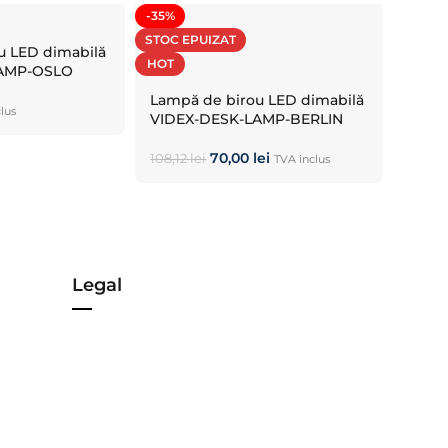
-35%
STOC EPUIZAT
u LED dimabilă
HOT
LAMP-OSLO
Lampă de birou LED dimabilă
lus
VIDEX-DESK-LAMP-BERLIN
70,00
lei
108,12
lei
TVA inclus
Legal