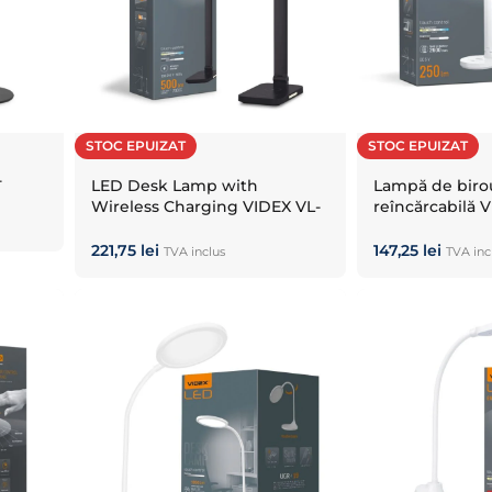
STOC EPUIZAT
STOC EPUIZAT
-
LED Desk Lamp with
Lampă de biro
Wireless Charging VIDEX VL-
reîncărcabilă 
TF17B Black
White
221,75
lei
147,25
lei
TVA inclus
TVA inc