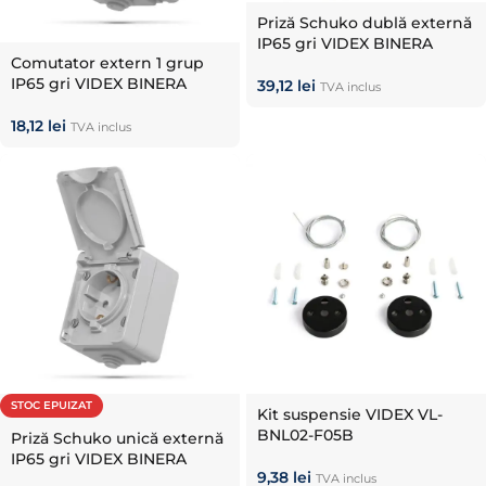
Priză Schuko dublă externă
IP65 gri VIDEX BINERA
Comutator extern 1 grup
IP65 gri VIDEX BINERA
39,12
lei
TVA inclus
18,12
lei
TVA inclus
STOC EPUIZAT
Kit suspensie VIDEX VL-
BNL02-F05B
Priză Schuko unică externă
IP65 gri VIDEX BINERA
9,38
lei
TVA inclus