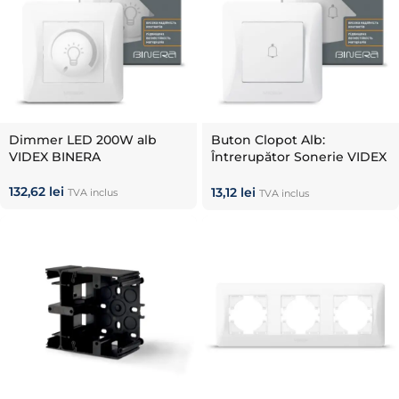
Dimmer LED 200W alb
Buton Clopot Alb:
VIDEX BINERA
Întrerupător Sonerie VIDEX
BINERA (Tip Încorporat)
132,62
lei
13,12
lei
TVA inclus
TVA inclus