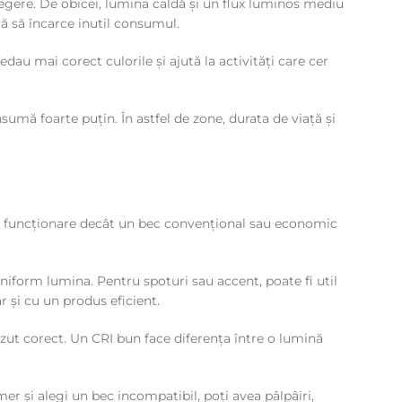
legere. De obicei, lumina caldă și un flux luminos mediu
ră să încarce inutil consumul.
edau mai corect culorile și ajută la activități care cer
sumă foarte puțin. În astfel de zone, durata de viață și
e de funcționare decât un bec convențional sau economic
uniform lumina. Pentru spoturi sau accent, poate fi util
r și cu un produs eficient.
ăzut corect. Un CRI bun face diferența între o lumină
er și alegi un bec incompatibil, poți avea pâlpâiri,