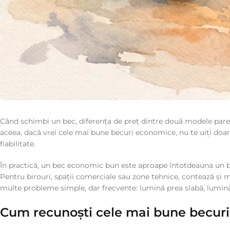
Când schimbi un bec, diferența de preț dintre două modele pare mi
aceea, dacă vrei cele mai bune becuri economice, nu te uiți doar 
fiabilitate.
În practică, un bec economic bun este aproape întotdeauna un bec 
Pentru birouri, spații comerciale sau zone tehnice, contează și ma
multe probleme simple, dar frecvente: lumină prea slabă, lumină 
Cum recunoști cele mai bune becur