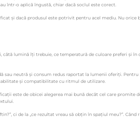
 într-o aplică îngustă, chiar dacă soclul este corect.
rificat și dacă produsul este potrivit pentru acel mediu. Nu oric
, câtă lumină îți trebuie, ce temperatură de culoare preferi și în
 sau neutră și consum redus raportat la lumenii oferiți. Pentru 
abilitate și compatibilitate cu ritmul de utilizare.
ificații este de obicei alegerea mai bună decât cel care promite
xtului.
in?”, ci de la „ce rezultat vreau să obțin în spațiul meu?”. Când r