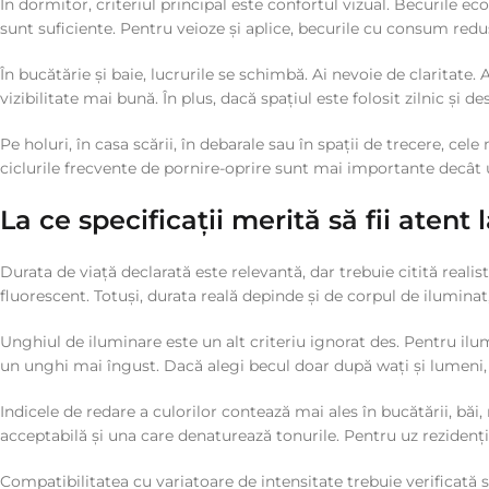
În dormitor, criteriul principal este confortul vizual. Becurile 
sunt suficiente. Pentru veioze și aplice, becurile cu consum redu
În bucătărie și baie, lucrurile se schimbă. Ai nevoie de claritate.
vizibilitate mai bună. În plus, dacă spațiul este folosit zilnic ș
Pe holuri, în casa scării, în debarale sau în spații de trecere, c
ciclurile frecvente de pornire-oprire sunt mai importante decât 
La ce specificații merită să fii aten
Durata de viață declarată este relevantă, dar trebuie citită rea
fluorescent. Totuși, durata reală depinde și de corpul de iluminat, 
Unghiul de iluminare este un alt criteriu ignorat des. Pentru ilum
un unghi mai îngust. Dacă alegi becul doar după wați și lumeni, fă
Indicele de redare a culorilor contează mai ales în bucătării, bă
acceptabilă și una care denaturează tonurile. Pentru uz rezidențial
Compatibilitatea cu variatoare de intensitate trebuie verificată 