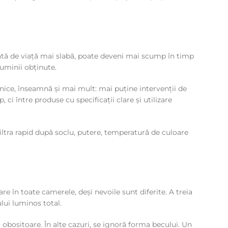
rată de viață mai slabă, poate deveni mai scump în timp
luminii obținute.
nice, înseamnă și mai mult: mai puține intervenții de
ci între produse cu specificații clare și utilizare
filtra rapid după soclu, putere, temperatură de culoare
e în toate camerele, deși nevoile sunt diferite. A treia
ui luminos total.
ă obositoare. În alte cazuri, se ignoră forma becului. Un