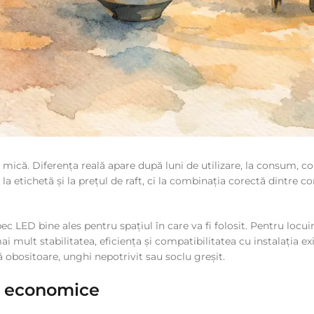
că. Diferența reală apare după luni de utilizare, la consum, confo
la etichetă și la prețul de raft, ci la combinația corectă dintre 
LED bine ales pentru spațiul în care va fi folosit. Pentru locuin
i mult stabilitatea, eficiența și compatibilitatea cu instalația e
obositoare, unghi nepotrivit sau soclu greșit.
i economice