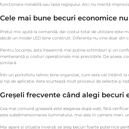
funcționare instabilă sau lipsa reglajului. Aici nu merită improviz
Cele mai bune becuri economice nu 
Prețul mic ajută la comandă, dar costul total de utilizare este 
decât un model LED bine construit. Diferența nu vine doar din con
Pentru locuințe, asta înseamnă mai puține schimburi și un confor
mentenanță și costuri operaționale mai previzibile. De aceea, comp
similară.
Într-un portofoliu tehnic bine organizat, cum este cel întâlnit l
și tip de aplicație. Asta scurtează mult procesul de selecție și re
Greșeli frecvente când alegi becuri
Cea mai comună greșeală este alegerea după wați, fără verificarea
este subdimensionarea iluminatului, mai ales în camere mari, u
Mai apare și situația inversă: se aleg becuri foarte puternice pen