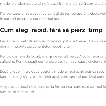
model standard poate să nu încapă într-o plafonieră compactă sau
Pentru exterior sau spații cu variații de temperatură, trebuie ve
în corpuri expuse la condiții mai dure.
Cum alegi rapid, fără să pierzi timp
Dacă vrei o metodă simplă, începe cu patru întrebări. Ce soclu ai
elimini majoritatea variantelor nepotrivite.
Pentru camere de locuit, mergi de regulă pe LED cu lumină caldă
suficient. Pentru spații comerciale sau tehnice, caută eficiență, fi
Dacă ai dubii între două opțiuni, modelul mai echilibrat ca spec
factura, dar și să livreze lumină utilă, constantă și potrivită conte
Alegerea corectă nu începe de la întrebarea „care este cel mai ieft
lumină, și la consum.