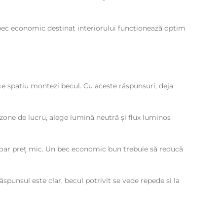
e bec economic destinat interiorului funcționează optim
 ce spațiu montezi becul. Cu aceste răspunsuri, deja
zone de lucru, alege lumină neutră și flux luminos
 doar preț mic. Un bec economic bun trebuie să reducă
ăspunsul este clar, becul potrivit se vede repede și la