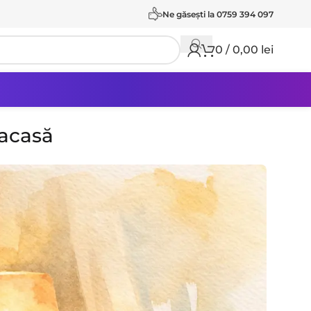
Ne găseşti la 0759 394 097
0
/
0,00
lei
acasă