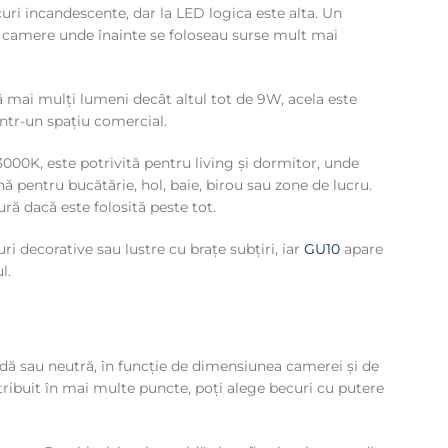
curi incandescente, dar la LED logica este alta. Un
 camere unde înainte se foloseau surse mult mai
ză mai mulți lumeni decât altul tot de 9W, acela este
într-un spațiu comercial.
000K, este potrivită pentru living și dormitor, unde
 pentru bucătărie, hol, baie, birou sau zone de lucru.
ră dacă este folosită peste tot.
 decorative sau lustre cu brațe subțiri, iar
GU10
apare
l.
aldă sau neutră, în funcție de dimensiunea camerei și de
stribuit în mai multe puncte, poți alege becuri cu putere