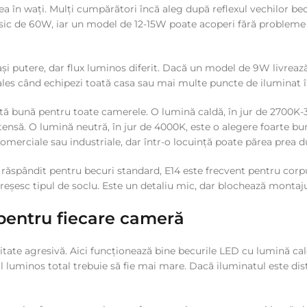
ea în wați. Mulți cumpărători încă aleg după reflexul vechilor be
ic de 60W, iar un model de 12-15W poate acoperi fără probleme
eași putere, dar flux luminos diferit. Dacă un model de 9W livrea
ai ales când echipezi toată casa sau mai multe puncte de iluminat 
tă bună pentru toate camerele. O lumină caldă, în jur de 2700K-3
nsă. O lumină neutră, în jur de 4000K, este o alegere foarte bună
omerciale sau industriale, dar într-o locuință poate părea prea du
ăspândit pentru becuri standard, E14 este frecvent pentru corpuri
 greșesc tipul de soclu. Este un detaliu mic, dar blochează montaju
entru fiecare cameră
ensitate agresivă. Aici funcționează bine becurile LED cu lumină c
xul luminos total trebuie să fie mai mare. Dacă iluminatul este di