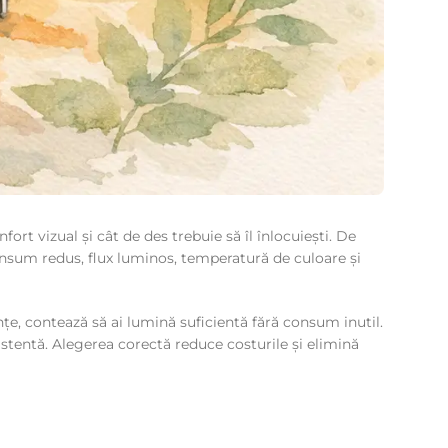
rt vizual și cât de des trebuie să îl înlocuiești. De
consum redus, flux luminos, temperatură de culoare și
țe, contează să ai lumină suficientă fără consum inutil.
xistentă. Alegerea corectă reduce costurile și elimină