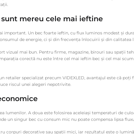
ații.
sunt mereu cele mai ieftine
mai important. Un bec foarte ieftin, cu flux luminos modest și du
sumul de energie, ci și din frecvența înlocuirii și din calitatea 
t vizual mai bun. Pentru firme, magazine, birouri sau spații teh
arația corectă nu este între cel mai ieftin bec și cel mai scump, 
a un retailer specializat precum VIDEXLED, avantajul este că poți 
duce riscul unei alegeri nepotrivite.
 economice
 lumenilor. A doua este folosirea aceleiași temperaturi de culoar
nde un singur bec cu consum mic nu poate compensa lipsa fluxul
tru corpuri decorative sau spații mici, iar rezultatul este o lumin