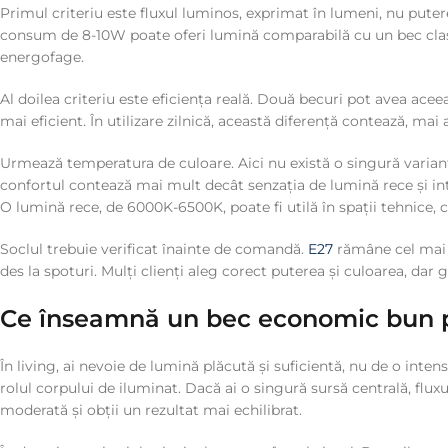
Primul criteriu este fluxul luminos, exprimat în lumeni, nu puter
consum de 8-10W poate oferi lumină comparabilă cu un bec clas
energofage.
Al doilea criteriu este eficiența reală. Două becuri pot avea ace
mai eficient. În utilizare zilnică, această diferență contează, m
Urmează temperatura de culoare. Aici nu există o singură varian
confortul contează mai mult decât senzația de lumină rece și inte
O lumină rece, de 6000K-6500K, poate fi utilă în spații tehnice, c
Soclul trebuie verificat înainte de comandă.
E27
rămâne cel mai r
des la spoturi. Mulți clienți aleg corect puterea și culoarea, dar
Ce înseamnă un bec economic bun p
În living, ai nevoie de lumină plăcută și suficientă, nu de o int
rolul corpului de iluminat. Dacă ai o singură sursă centrală, flu
moderată și obții un rezultat mai echilibrat.