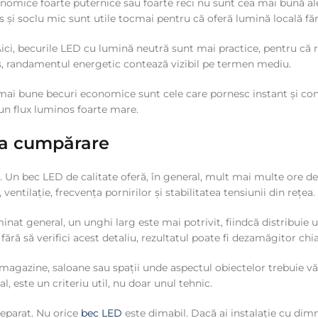
economice foarte puternice sau foarte reci nu sunt cea mai bună a
s și soclu mic sunt utile tocmai pentru că oferă lumină locală fă
 Aici, becurile LED cu lumină neutră sunt mai practice, pentru că r
i des, randamentul energetic contează vizibil pe termen mediu.
ele mai bune becuri economice sunt cele care pornesc instant și con
un flux luminos foarte mare.
t la cumpărare
list. Un bec LED de calitate oferă, în general, mult mai multe or
ventilație, frecvența pornirilor și stabilitatea tensiunii din rețea.
inat general, un unghi larg este mai potrivit, fiindcă distribuie 
ră să verifici acest detaliu, rezultatul poate fi dezamăgitor chia
i, magazine, saloane sau spații unde aspectul obiectelor trebuie v
, este un criteriu util, nu doar unul tehnic.
separat. Nu orice
bec LED
este dimabil. Dacă ai instalație cu dimm