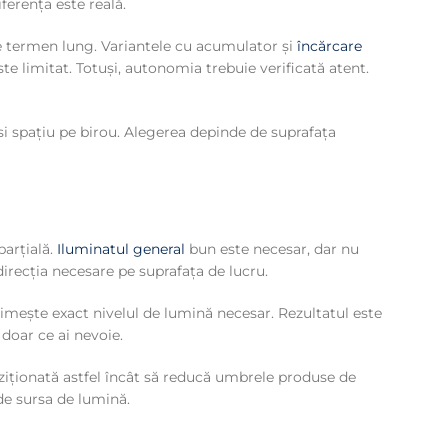
ferența este reală.
, pe termen lung. Variantele cu acumulator și
încărcare
e limitat. Totuși, autonomia trebuie verificată atent.
i spațiu pe birou. Alegerea depinde de suprafața
parțială.
Iluminatul general
bun este necesar, dar nu
irecția necesare pe suprafața de lucru.
primește exact nivelul de lumină necesar. Rezultatul este
doar ce ai nevoie.
poziționată astfel încât să reducă umbrele produse de
 de sursa de lumină.