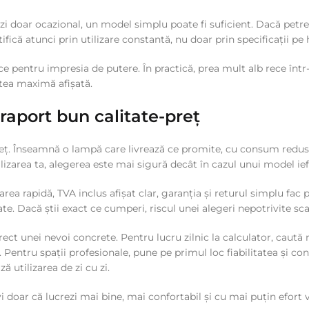
crezi doar ocazional, un model simplu poate fi suficient. Dacă petre
tifică atunci prin utilizare constantă, nu doar prin specificații pe 
e pentru impresia de putere. În practică, prea mult alb rece într
atea maximă afișată.
raport bun calitate-preț
. Înseamnă o lampă care livrează ce promite, cu consum redus, r
ilizarea ta, alegerea este mai sigură decât în cazul unui model ieft
rea rapidă, TVA inclus afișat clar, garanția și returul simplu fac p
te. Dacă știi exact ce cumperi, riscul unei alegeri nepotrivite sc
ct unei nevoi concrete. Pentru lucru zilnic la calculator, caută re
s. Pentru spații profesionale, pune pe primul loc fiabilitatea și 
ă utilizarea de zi cu zi.
doar că lucrezi mai bine, mai confortabil și cu mai puțin efort v