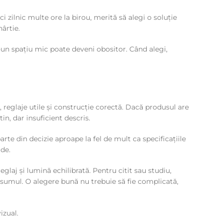
ci zilnic multe ore la birou, merită să alegi o soluție
hârtie.
-un spațiu mic poate deveni obositor. Când alegi,
eglaje utile și construcție corectă. Dacă produsul are
in, dar insuficient descris.
arte din decizie aproape la fel de mult ca specificațiile
ade.
glaj și lumină echilibrată. Pentru citit sau studiu,
consumul. O alegere bună nu trebuie să fie complicată,
izual.