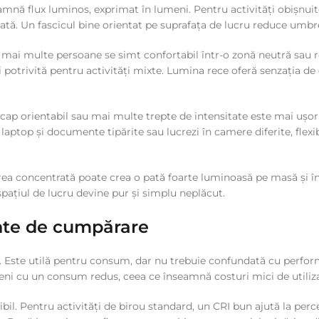
seamnă flux luminos, exprimat în lumeni. Pentru activități obișnui
nată. Un fascicul bine orientat pe suprafața de lucru reduce umbre
e mai multe persoane se simt confortabil într-o zonă neutră sau r
potrivită pentru activități mixte. Lumina rece oferă senzația de cl
, cap orientabil sau mai multe trepte de intensitate este mai ușor
re laptop și documente tipărite sau lucrezi în camere diferite, fle
rea concentrată poate crea o pată foarte luminoasă pe masă și în
pațiul de lucru devine pur și simplu neplăcut.
ainte de cumpărare
t. Este utilă pentru consum, dar nu trebuie confundată cu perfor
meni cu un consum redus, ceea ce înseamnă costuri mici de utiliz
nibil. Pentru activități de birou standard, un CRI bun ajută la per