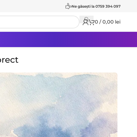
Ne găseşti la 0759 394 097
0
/
0,00
lei
orect