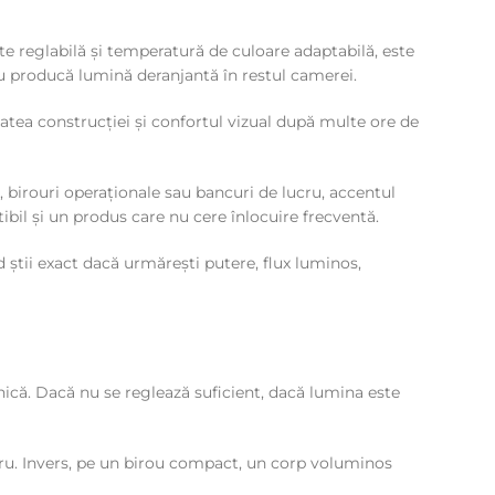
te reglabilă și temperatură de culoare adaptabilă, este
 nu producă lumină deranjantă în restul camerei.
itatea construcției și confortul vizual după multe ore de
e, birouri operaționale sau bancuri de lucru, accentul
ibil și un produs care nu cere înlocuire frecventă.
 știi exact dacă urmărești putere, flux luminos,
nică. Dacă nu se reglează suficient, dacă lumina este
cru. Invers, pe un birou compact, un corp voluminos