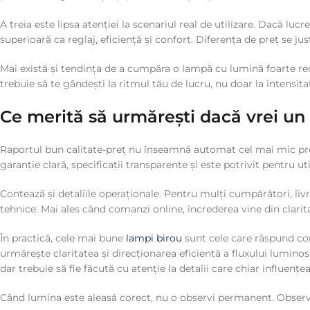
A treia este lipsa atenției la scenariul real de utilizare. Dacă lu
superioară ca reglaj, eficiență și confort. Diferența de preț se jus
Mai există și tendința de a cumpăra o lampă cu lumină foarte rec
trebuie să te gândești la ritmul tău de lucru, nu doar la intensit
Ce merită să urmărești dacă vrei un 
Raportul bun calitate-preț nu înseamnă automat cel mai mic preț
garanție clară, specificații transparente și este potrivit pentru ut
Contează și detaliile operaționale. Pentru mulți cumpărători, livra
tehnice. Mai ales când comanzi online, încrederea vine din clarita
În practică, cele mai bune
lampi birou
sunt cele care răspund core
urmărește claritatea și direcționarea eficientă a fluxului lumino
dar trebuie să fie făcută cu atenție la detalii care chiar influențeaz
Când lumina este aleasă corect, nu o observi permanent. Observi 