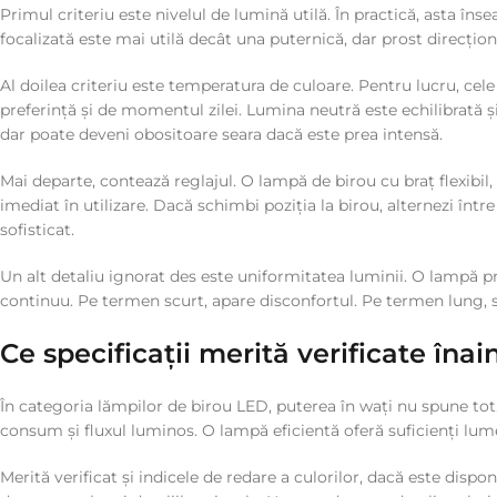
Primul criteriu este nivelul de lumină utilă. În practică, asta în
focalizată este mai utilă decât una puternică, dar prost direcțio
Al doilea criteriu este temperatura de culoare. Pentru lucru, cel
preferință și de momentul zilei. Lumina neutră este echilibrată și 
dar poate deveni obositoare seara dacă este prea intensă.
Mai departe, contează reglajul. O lampă de birou cu braț flexibil
imediat în utilizare. Dacă schimbi poziția la birou, alternezi înt
sofisticat.
Un alt detaliu ignorat des este uniformitatea luminii. O lampă p
continuu. Pe termen scurt, apare disconfortul. Pe termen lung, s
Ce specificații merită verificate în
În categoria lămpilor de birou LED, puterea în wați nu spune to
consum și fluxul luminos. O lampă eficientă oferă suficienți lu
Merită verificat și indicele de redare a culorilor, dacă este dispo