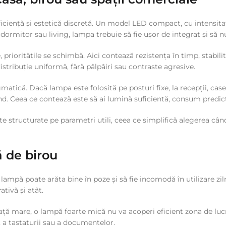
ficiență și estetică discretă. Un model LED compact, cu intensita
n dormitor sau living, lampa trebuie să fie ușor de integrat și să
, prioritățile se schimbă. Aici contează rezistența în timp, stabil
o distribuție uniformă, fără pâlpâiri sau contraste agresive.
gmatică. Dacă lampa este folosită pe posturi fixe, la recepții, cas
und. Ceea ce contează este să ai lumină suficientă, consum predict
 structurate pe parametri utili, ceea ce simplifică alegerea când
ă de birou
mpă poate arăta bine în poze și să fie incomodă în utilizare zil
tivă și atât.
față mare, o lampă foarte mică nu va acoperi eficient zona de lu
 a tastaturii sau a documentelor.