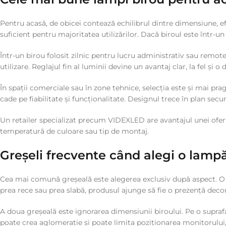
Pentru acasă, de obicei contează echilibrul dintre dimensiune, e
suficient pentru majoritatea utilizărilor. Dacă biroul este într-u
Într-un birou folosit zilnic pentru lucru administrativ sau remote
utilizare. Reglajul fin al luminii devine un avantaj clar, la fel și 
În spații comerciale sau în zone tehnice, selecția este și mai pra
cade pe fiabilitate și funcționalitate. Designul trece în plan sec
Un retailer specializat precum VIDEXLED are avantajul unei oferte
temperatură de culoare sau tip de montaj.
Greșeli frecvente când alegi o lamp
Cea mai comună greșeală este alegerea exclusiv după aspect. O la
prea rece sau prea slabă, produsul ajunge să fie o prezență decora
A doua greșeală este ignorarea dimensiunii biroului. Pe o supra
poate crea aglomerație și poate limita poziționarea monitorului,