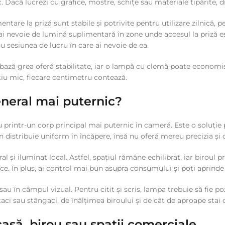
 Dacă lucrezi cu grafice, mostre, schițe sau materiale tipărite, di
entare la priză sunt stabile și potrivite pentru utilizare zilnică
 nevoie de lumină suplimentară în zone unde accesul la priză est
u sesiunea de lucru în care ai nevoie de ea.
ază grea oferă stabilitate, iar o lampă cu clemă poate economis
ațiu mic, fiecare centimetru contează.
neral mai puternic?
printr-un corp principal mai puternic în cameră. Este o soluție 
distribuie uniform în încăpere, însă nu oferă mereu precizia și d
 și iluminat local. Astfel, spațiul rămâne echilibrat, iar biroul 
ce. În plus, ai control mai bun asupra consumului și poți aprinde 
sau în câmpul vizual. Pentru citit și scris, lampa trebuie să fie 
aci sau stângaci, de înălțimea biroului și de cât de aproape stai
asă, birou sau spații comerciale