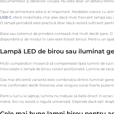
documentelor și detaliilor vizuale. Nu este doar un detaliu tehnic.
Tipul de alimentare este și el important. Modelele clasice cu alim
USB-C
oferă mobilitate, mai ales dacă muți frecvent lampa sau ai
O lampă portabilă este practică doar dacă rezistă suficient pentr
Baza sau sistemul de prindere contează mai mult decât pare. O b
disponibilă și de modul în care este folosit biroul. Pentru un sp
Lampă LED de birou sau iluminat ge
Mulți cumpărători încearcă să compenseze lipsa luminii de lucru 
înlocuiește o lampă de birou corect poziționată. Lumina de tavan 
Cea mai eficientă variantă este combinația dintre iluminat general
mai confortabil decât folosirea unei singure surse foarte puterni
Pentru lucru la laptop, lumina nu trebuie să bată direct în ecran 
mână. Aici nu există o regulă universală. Depinde dacă ești drept
Cele mai bune lampi birou pentru ac