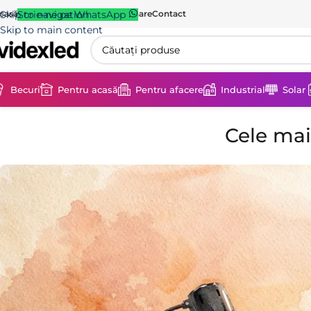
casă
Skip to navigation
Scrie-ne pe WhatsApp
Magazin
Blog
Livrare & Returnare
Contact
Skip to main content
Becuri
Pentru acasă
Pentru afacere
Industrial
Solar
Cele mai