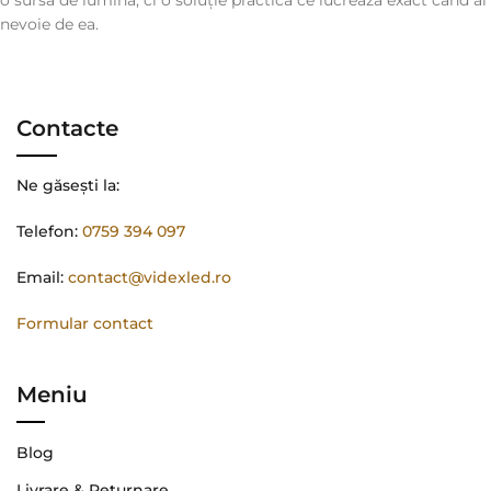
o sursă de lumină, ci o soluție practică ce lucrează exact când ai
nevoie de ea.
Contacte
Ne găsești la:
Telefon:
0759 394 097
Email:
contact@videxled.ro
Formular contact
Meniu
Blog
Livrare & Returnare