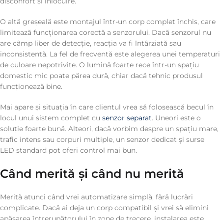
disconfort și înlocuire.
O altă greșeală este montajul într-un corp complet închis, care
limitează funcționarea corectă a senzorului. Dacă senzorul nu
are câmp liber de detecție, reacția va fi întârziată sau
inconsistentă. La fel de frecventă este alegerea unei temperaturi
de culoare nepotrivite. O lumină foarte rece într-un spațiu
domestic mic poate părea dură, chiar dacă tehnic produsul
funcționează bine.
Mai apare și situația în care clientul vrea să folosească becul în
locul unui sistem complet cu
senzor separat
. Uneori este o
soluție foarte bună. Alteori, dacă vorbim despre un spațiu mare,
trafic intens sau corpuri multiple, un senzor dedicat și surse
LED standard pot oferi control mai bun.
Când merită și când nu merită
Merită atunci când vrei automatizare simplă, fără lucrări
complicate. Dacă ai deja un corp compatibil și vrei să elimini
apăsarea întrerupătorului în zone de trecere, instalarea este