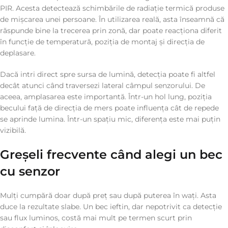
PIR. Acesta detectează schimbările de radiație termică produse
de mișcarea unei persoane. În utilizarea reală, asta înseamnă că
răspunde bine la trecerea prin zonă, dar poate reacționa diferit
în funcție de temperatură, poziția de montaj și direcția de
deplasare.
Dacă intri direct spre sursa de lumină, detecția poate fi altfel
decât atunci când traversezi lateral câmpul senzorului. De
aceea, amplasarea este importantă. Într-un hol lung, poziția
becului față de direcția de mers poate influența cât de repede
se aprinde lumina. Într-un spațiu mic, diferența este mai puțin
vizibilă.
Greșeli frecvente când alegi un bec
cu senzor
Mulți cumpără doar după preț sau după puterea în wați. Asta
duce la rezultate slabe. Un bec ieftin, dar nepotrivit ca detecție
sau flux luminos, costă mai mult pe termen scurt prin