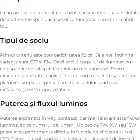
La un produs de iluminat cu senzor, specificațiile nu sunt detalii
decorative. Ele spun dacă becul va funcționa corect în spațiul
tău.
Tipul de soclu
Primul criteriu este compatibilitatea fizică. Cele mai întâlnite
variante sunt E27 și E14. Dacă soclul corpului de iluminat nu
corespunde, restul specificațiilor nu mai contează. Pentru
înlocuire rapidă într-o aplică, într-un corp de perete sau într-un
plafonier simplu, alegerea corectă a soclului scurtează
instalarea și evită improvizațiile.
Puterea și fluxul luminos
Puterea exprimată în wați contează, dar mai relevant este fluxul
luminos, adică numărul de lumeni. Un bec de 7W, 9W sau 12W
poate avea performanțe diferite în funcție de eficiența sursei
LED. Pentru un hol scurt sau o debara, nu ai nevoie de lumină