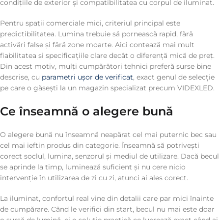
condițiile de exterior și compatibilitatea cu corpul de iluminat.
Pentru spații comerciale mici, criteriul principal este
predictibilitatea. Lumina trebuie să pornească rapid, fără
activări false și fără zone moarte. Aici contează mai mult
fiabilitatea și specificațiile clare decât o diferență mică de preț.
Din acest motiv, mulți cumpărători tehnici preferă surse bine
descrise, cu
parametri ușor de verificat
, exact genul de selecție
pe care o găsești la un magazin specializat precum VIDEXLED.
Ce înseamnă o alegere bună
O alegere bună nu înseamnă neapărat cel mai puternic bec sau
cel mai ieftin produs din categorie. Înseamnă să potrivești
corect soclul, lumina, senzorul și mediul de utilizare. Dacă becul
se aprinde la timp, luminează suficient și nu cere nicio
intervenție în utilizarea de zi cu zi, atunci ai ales corect.
La iluminat, confortul real vine din detalii care par mici înainte
de cumpărare. Când le verifici din start, becul nu mai este doar