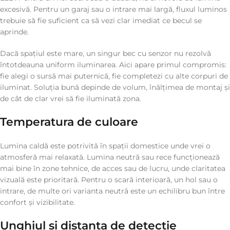
excesivă. Pentru un garaj sau o intrare mai largă, fluxul luminos
trebuie să fie suficient ca să vezi clar imediat ce becul se
aprinde.
Dacă spațiul este mare, un singur bec cu senzor nu rezolvă
întotdeauna uniform iluminarea. Aici apare primul compromis:
fie alegi o sursă mai puternică, fie completezi cu alte corpuri de
iluminat. Soluția bună depinde de volum, înălțimea de montaj și
de cât de clar vrei să fie iluminată zona.
Temperatura de culoare
Lumina caldă este potrivită în spații domestice unde vrei o
atmosferă mai relaxată. Lumina neutră sau rece funcționează
mai bine în zone tehnice, de acces sau de lucru, unde claritatea
vizuală este prioritară. Pentru o scară interioară, un hol sau o
intrare, de multe ori varianta neutră este un echilibru bun între
confort și vizibilitate.
Unghiul și distanța de detecție