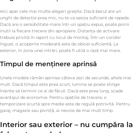
Aici apar cele mai multe alegeri greșite. Dacă becul are un
unghi de detecție prea mic, nu te va sesiza suficient de repede.
Dacă are o sensibilitate mare într-un spațiu expus, poate porni
inutil la fiecare trecere din apropiere. Distanța de activare
trebuie privită în raport cu locul de montaj. Într-un coridor
îngust, o acoperire moderată este de obicei suficientă. La
exterior, în zona unei intrări, poate fi utilă o rază mai mare.
Timpul de menținere aprinsă
Unele modele rămân aprinse câteva zeci de secunde, altele mai
mult. Dacă timpul este prea scurt, lumina se poate stinge
înainte să termini ce ai de făcut. Dacă este prea lung, scade
avantajul de economie. Pentru spațiile de trecere, o
temporizare scurtă spre medie este de regulă potrivită. Pentru
garaj, magazie sau pivniță, ai nevoie de mai mult timp.
Interior sau exterior – nu cumpăra la