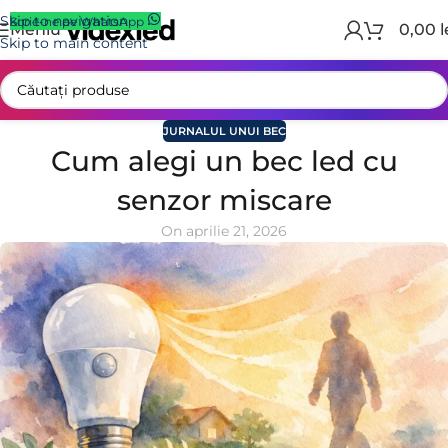
Skip to navigation
Scrie-ne pe WhatsApp
Meniu
0,00
l
Skip to main content
JURNALUL UNUI BEC
Cum alegi un bec led cu
senzor miscare
On aprilie 21, 2026