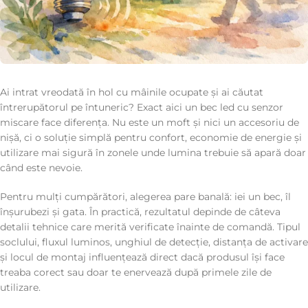
Ai intrat vreodată în hol cu mâinile ocupate și ai căutat
întrerupătorul pe întuneric? Exact aici un bec led cu senzor
miscare face diferența. Nu este un moft și nici un accesoriu de
nișă, ci o soluție simplă pentru confort, economie de energie și
utilizare mai sigură în zonele unde lumina trebuie să apară doar
când este nevoie.
Pentru mulți cumpărători, alegerea pare banală: iei un bec, îl
înșurubezi și gata. În practică, rezultatul depinde de câteva
detalii tehnice care merită verificate înainte de comandă. Tipul
soclului, fluxul luminos, unghiul de detecție, distanța de activare
și locul de montaj influențează direct dacă produsul își face
treaba corect sau doar te enervează după primele zile de
utilizare.