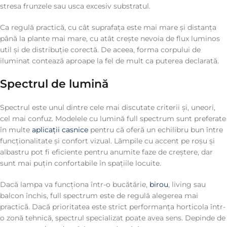
stresa frunzele sau usca excesiv substratul.
Ca regulă practică, cu cât suprafața este mai mare și distanța
până la plante mai mare, cu atât crește nevoia de flux luminos
util și de distribuție corectă. De aceea, forma corpului de
iluminat contează aproape la fel de mult ca puterea declarată.
Spectrul de lumină
Spectrul este unul dintre cele mai discutate criterii și, uneori,
cel mai confuz. Modelele cu lumină full spectrum sunt preferate
în multe
aplicații casnice
pentru că oferă un echilibru bun între
funcționalitate și confort vizual. Lămpile cu accent pe roșu și
albastru pot fi eficiente pentru anumite faze de creștere, dar
sunt mai puțin confortabile în spațiile locuite.
Dacă lampa va funcționa într-o bucătărie,
birou
, living sau
balcon închis, full spectrum este de regulă alegerea mai
practică. Dacă prioritatea este strict performanța horticola într-
o zonă tehnică, spectrul specializat poate avea sens. Depinde de