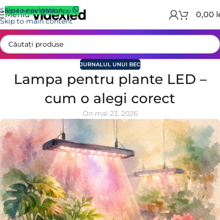
Skip to navigation
Scrie-ne pe WhatsApp
Meniu
0,00
l
Skip to main content
JURNALUL UNUI BEC
Lampa pentru plante LED –
cum o alegi corect
On mai 23, 2026