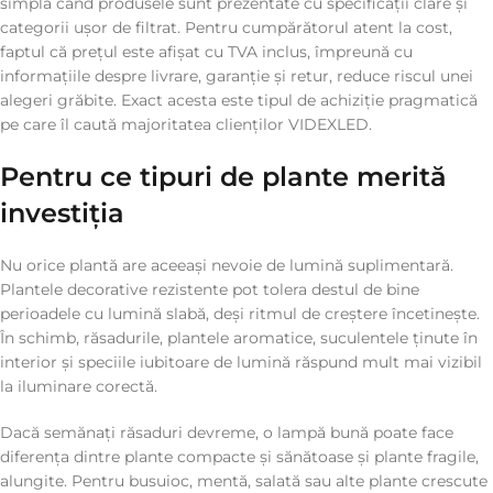
simplă când produsele sunt prezentate cu specificații clare și
categorii ușor de filtrat. Pentru cumpărătorul atent la cost,
faptul că prețul este afișat cu TVA inclus, împreună cu
informațiile despre livrare, garanție și retur, reduce riscul unei
alegeri grăbite. Exact acesta este tipul de achiziție pragmatică
pe care îl caută majoritatea clienților VIDEXLED.
Pentru ce tipuri de plante merită
investiția
Nu orice plantă are aceeași nevoie de lumină suplimentară.
Plantele decorative rezistente pot tolera destul de bine
perioadele cu lumină slabă, deși ritmul de creștere încetinește.
În schimb, răsadurile, plantele aromatice, suculentele ținute în
interior și speciile iubitoare de lumină răspund mult mai vizibil
la iluminare corectă.
Dacă semănați răsaduri devreme, o lampă bună poate face
diferența dintre plante compacte și sănătoase și plante fragile,
alungite. Pentru busuioc, mentă, salată sau alte plante crescute