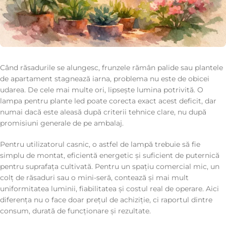
Când răsadurile se alungesc, frunzele rămân palide sau plantele
de apartament stagnează iarna, problema nu este de obicei
udarea. De cele mai multe ori, lipsește lumina potrivită. O
lampa pentru plante led poate corecta exact acest deficit, dar
numai dacă este aleasă după criterii tehnice clare, nu după
promisiuni generale de pe ambalaj.
Pentru utilizatorul casnic, o astfel de lampă trebuie să fie
simplu de montat, eficientă energetic și suficient de puternică
pentru suprafața cultivată. Pentru un spațiu comercial mic, un
colț de răsaduri sau o mini-seră, contează și mai mult
uniformitatea luminii, fiabilitatea și costul real de operare. Aici
diferența nu o face doar prețul de achiziție, ci raportul dintre
consum, durată de funcționare și rezultate.