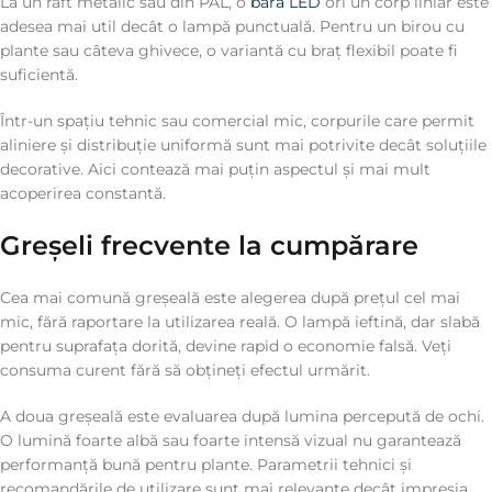
La un raft metalic sau din PAL, o
bară LED
ori un corp liniar este
adesea mai util decât o lampă punctuală. Pentru un birou cu
plante sau câteva ghivece, o variantă cu braț flexibil poate fi
suficientă.
Într-un spațiu tehnic sau comercial mic, corpurile care permit
aliniere și distribuție uniformă sunt mai potrivite decât soluțiile
decorative. Aici contează mai puțin aspectul și mai mult
acoperirea constantă.
Greșeli frecvente la cumpărare
Cea mai comună greșeală este alegerea după prețul cel mai
mic, fără raportare la utilizarea reală. O lampă ieftină, dar slabă
pentru suprafața dorită, devine rapid o economie falsă. Veți
consuma curent fără să obțineți efectul urmărit.
A doua greșeală este evaluarea după lumina percepută de ochi.
O lumină foarte albă sau foarte intensă vizual nu garantează
performanță bună pentru plante. Parametrii tehnici și
recomandările de utilizare sunt mai relevante decât impresia