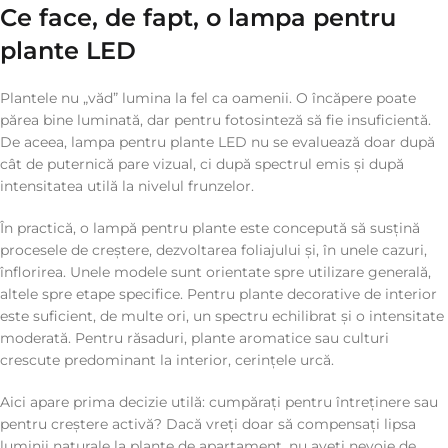
Ce face, de fapt, o lampa pentru
plante LED
Plantele nu „văd” lumina la fel ca oamenii. O încăpere poate
părea bine luminată, dar pentru fotosinteză să fie insuficientă.
De aceea, lampa pentru plante LED nu se evaluează doar după
cât de puternică pare vizual, ci după spectrul emis și după
intensitatea utilă la nivelul frunzelor.
În practică, o lampă pentru plante este concepută să susțină
procesele de creștere, dezvoltarea foliajului și, în unele cazuri,
înflorirea. Unele modele sunt orientate spre utilizare generală,
altele spre etape specifice. Pentru plante decorative de interior
este suficient, de multe ori, un spectru echilibrat și o intensitate
moderată. Pentru răsaduri, plante aromatice sau culturi
crescute predominant la interior, cerințele urcă.
Aici apare prima decizie utilă: cumpărați pentru întreținere sau
pentru creștere activă? Dacă vreți doar să compensați lipsa
luminii naturale la plante de apartament, nu aveți nevoie de