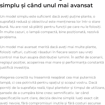
simplu și când unul mai avansat
Un model simplu este suficient dacă aveți puține plante, o
suprafață redusă și obiectivul este menținerea lor într-o stare
bună. Nu are rost să plătiți pentru funcții pe care nu le folosiți.
În multe cazuri, o lampă compactă, bine poziționată, rezolvă
problema.
Un model mai avansat merită dacă aveți mai multe plante,
folosiți rafturi, cultivați răsaduri în fiecare sezon sau vreți
control mai bun asupra distribuției luminii. În astfel de scenarii,
reglajul poziției, acoperirea mai mare și performanța constantă
justifică investiția.
Alegerea corectă nu înseamnă neapărat cea mai puternică
lampă, ci cea potrivită pentru spațiul și scopul vostru. Dacă
porniți de la suprafața reală, tipul plantelor și timpul de utilizare,
șansele de a cumpăra bine cresc semnificativ. Iar când
specificațiile sunt clare, decizia devine simplă: luați exact cât
aveți nevoie, fără compromisuri inutile și fără costuri ascunse