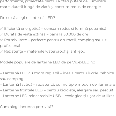
performante, proiectate pentru a oferi putere de iluminare
mare, durată lungă de viață și consum redus de energie.
De ce să alegi o lanternă LED?
✅ Eficiență energetică – consum redus și lumină puternică
✅ Durată de viață extinsă – până la 50.000 de ore
✅ Portabilitate – perfecte pentru drumeții, camping sau uz
profesional
✅ Rezistență – materiale waterproof și anti-șoc
Modele populare de lanterne LED de pe VidexLED.ro:
– Lanternă LED cu zoom reglabil – ideală pentru lucrări tehnice
sau camping
– Lanternă tactică – rezistentă, cu multiple moduri de iluminare
– Lanterne frontale LED – pentru bicicletă, alergare sau pescuit
– Lanterne LED reincarcabile USB – ecologice și ușor de utilizat
Cum alegi lanterna potrivită?