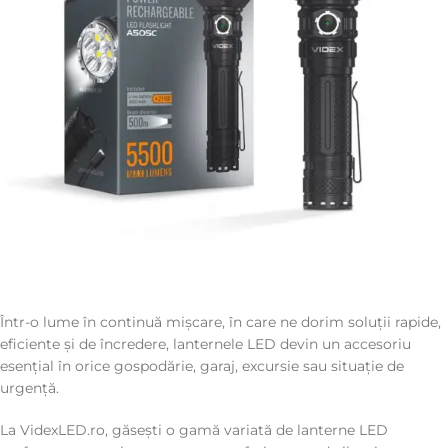
Într-o lume în continuă mișcare, în care ne dorim soluții rapide,
eficiente și de încredere, lanternele LED devin un accesoriu
esențial în orice gospodărie, garaj, excursie sau situație de
urgență.
La VidexLED.ro, găsești o gamă variată de lanterne LED