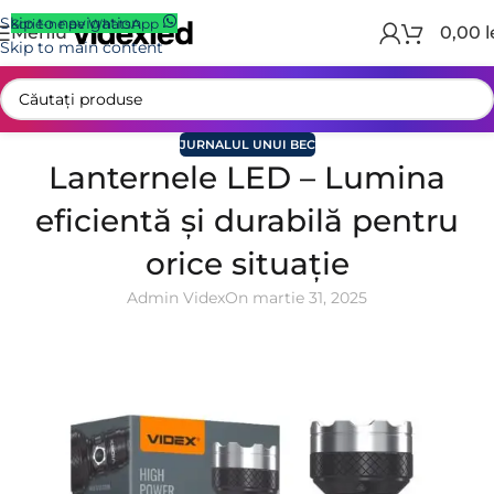
Skip to navigation
Scrie-ne pe WhatsApp
Meniu
0,00
l
Skip to main content
JURNALUL UNUI BEC
Lanternele LED – Lumina
eficientă și durabilă pentru
orice situație
Admin Videx
On martie 31, 2025