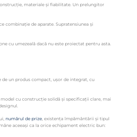
strucție, materiale și fiabilitate. Un prelungitor
ice combinație de aparate. Supratensiunea și
 zone cu umezeală dacă nu este proiectat pentru asta.
oie de un produs compact, ușor de integrat, cu
model cu construcție solidă și specificații clare, mai
designul.
ui,
numărul de prize
, existența împământării și tipul
rămâne aceeași ca la orice echipament electric bun: