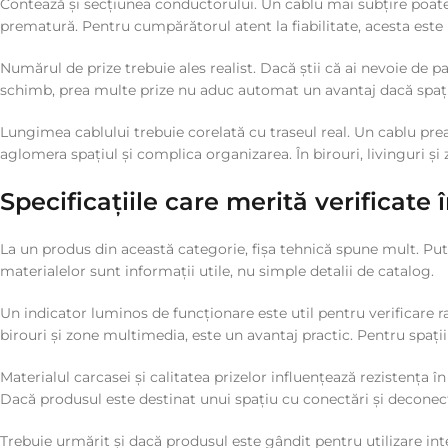
Contează și secțiunea conductorului. Un cablu mai subțire poate pă
prematură. Pentru cumpărătorul atent la fiabilitate, acesta este u
Numărul de prize trebuie ales realist. Dacă știi că ai nevoie de 
schimb, prea multe prize nu aduc automat un avantaj dacă spațiu
Lungimea cablului trebuie corelată cu traseul real. Un cablu prea
aglomera spațiul și complica organizarea. În birouri, livinguri și
Specificațiile care merită verificat
La un produs din această categorie, fișa tehnică spune mult. Pu
materialelor sunt informații utile, nu simple detalii de catalog.
Un indicator luminos de funcționare este util pentru verificare ra
birouri și zone multimedia, este un avantaj practic. Pentru spaț
Materialul carcasei și calitatea prizelor influențează rezistența î
Dacă produsul este destinat unui spațiu cu conectări și deconect
Trebuie urmărit și dacă produsul este gândit pentru utilizare in