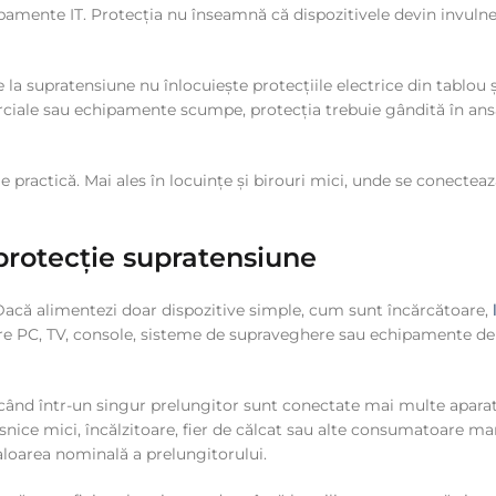
amente IT. Protecția nu înseamnă că dispozitivele devin invulnerab
a supratensiune nu înlocuiește protecțiile electrice din tablou ș
merciale sau echipamente scumpe, protecția trebuie gândită în 
uție practică. Mai ales în locuințe și birouri mici, unde se conect
protecție supratensiune
. Dacă alimentezi doar dispozitive simple, cum sunt încărcătoare,
 PC, TV, console, sisteme de supraveghere sau echipamente de re
ând într-un singur prelungitor sunt conectate mai multe aparate
ice mici, încălzitoare, fier de călcat sau alte consumatoare mari 
valoarea nominală a prelungitorului.