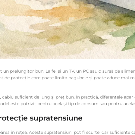
 un prelungitor bun. La fel și un TV, un PC sau o sursă de alime
t de protecție care poate limita pagubele și poate aduce mai mul
ablu suficient de lung și preț bun. În practică, diferențele apar 
model este potrivit pentru același tip de consum sau pentru acelaș
protecție supratensiune
ărea în rețea. Aceste supratensiuni pot fi scurte, dar suficiente c