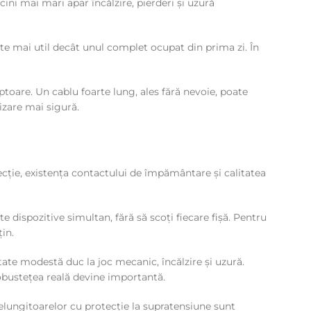
ini mai mari apar încălzire, pierderi și uzură
ste mai util decât unul complet ocupat din prima zi. În
ptoare. Un cablu foarte lung, ales fără nevoie, poate
izare mai sigură.
cție, existența contactului de împământare și calitatea
 dispozitive simultan, fără să scoți fiecare fișă. Pentru
in.
itate modestă duc la joc mecanic, încălzire și uzură.
robustețea reală devine importantă.
relungitoarelor cu protecție la supratensiune sunt