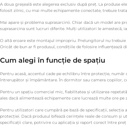
A doua greșeală este alegerea exclusiv după preț. La produse elec
folosit zilnic, cu mai multe echipamente conectate, trebuie trat
Mai apare și problema suprasarcinii. Chiar dacă un model are pr
suprasarcina sunt lucruri diferite. Mulți utilizatori le amestecă, ia
O altă eroare este montajul impropriu. Prelungitorul nu trebuie p
Oricât de bun ar fi produsul, condițiile de folosire influențează di
Cum alegi în funcție de spațiu
Pentru acasă, accentul cade pe echilibru între protecție, număr d
întrerupător și împământare. În dormitor sau camera copiilor, con
Pentru un spațiu comercial mic, fiabilitatea și utilizarea repetat
ales dacă alimentează echipamente care lucrează multe ore pe zi.
Pentru utilizatori care cumpără pe bază de specificații, selecția
protecției. Dacă produsul bifează cerințele reale de consum și u
specificații clare, potrivire cu aplicația și raport corect între preț 