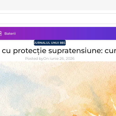
Baterii
JURNALUL UNUI BEC
 cu protecție supratensiune: cu
Posted by
On iunie 26, 2026