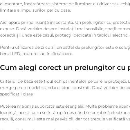
alimentare, încărcătoare, sisteme de iluminat cu driver sau echip
limitare a impulsurilor periculoase.
Aici apare prima nuanță importantă. Un prelungitor cu protecție l
expuse. Dacă vorbim despre instalații mai sensibile, spații co
corectă și, unde este cazul, protecții dedicate în tabloul electric.
Pentru utilizarea de zi cu zi, un astfel de prelungitor este o sol
benzi LED, routere sau încărcătoare.
Cum alegi corect un prelungitor cu 
Criteriul de bază este tipul echipamentelor pe care le protejezi
merge pe un model standard, bine construit. Dacă vorbim despre
specificații clare.
Puterea maximă suportată este esențială. Multe probleme apar c
locuință, acest lucru se întâmplă des când se combină electrocasn
regulă, consumul este mai previzibil, dar tot trebuie verificată 