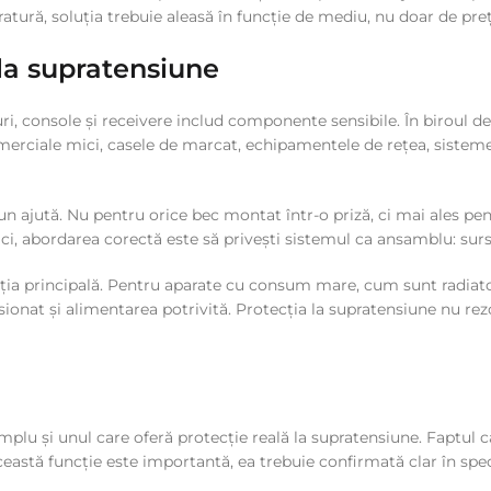
atură, soluția trebuie aleasă în funcție de mediu, nu doar de preț
 la supratensiune
-uri, console și receivere includ componente sensibile. În biroul
 comerciale mici, casele de marcat, echipamentele de rețea, siste
un ajută. Nu pentru orice bec montat într-o priză, ci mai ales pen
ci, abordarea corectă este să privești sistemul ca ansamblu: sursă
soluția principală. Pentru aparate cu consum mare, cum sunt radia
ionat și alimentarea potrivită. Protecția la supratensiune nu rezo
lu și unul care oferă protecție reală la supratensiune. Faptul c
astă funcție este importantă, ea trebuie confirmată clar în speci