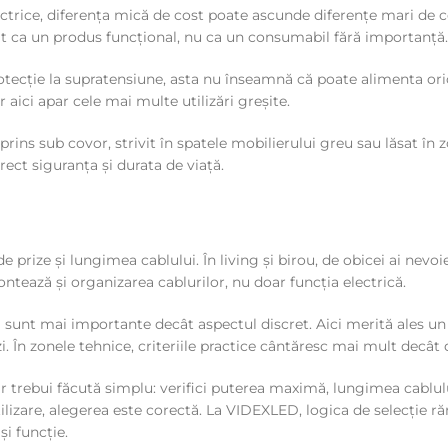
trice, diferența mică de cost poate ascunde diferențe mari de con
at ca un produs funcțional, nu ca un consumabil fără importanță.
otecție la supratensiune, asta nu înseamnă că poate alimenta or
r aici apar cele mai multe utilizări greșite.
rins sub covor, strivit în spatele mobilierului greu sau lăsat în
rect siguranța și durata de viață.
e prize și lungimea cablului. În living și birou, de obicei ai nev
tează și organizarea cablurilor, nu doar funcția electrică.
ă sunt mai importante decât aspectul discret. Aici merită ales un 
 În zonele tehnice, criteriile practice cântăresc mai mult decât 
 ar trebui făcută simplu: verifici puterea maximă, lungimea cablul
tilizare, alegerea este corectă. La VIDEXLED, logica de selecție 
și funcție.