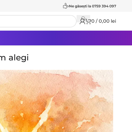
Ne găseşti la 0759 394 097
0
/
0,00
lei
m alegi