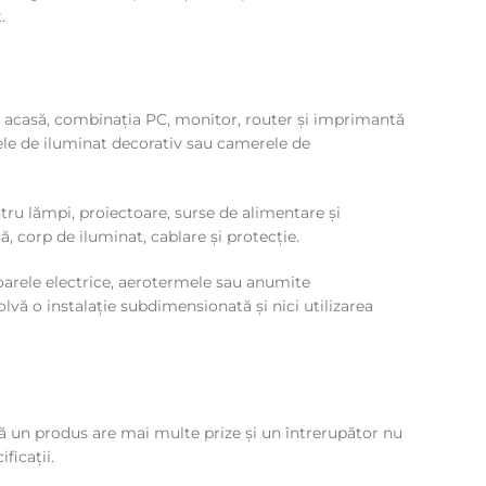
.
 de acasă, combinația PC, monitor, router și imprimantă
mele de iluminat decorativ sau camerele de
tru lămpi, proiectoare, surse de alimentare și
, corp de iluminat, cablare și protecție.
toarele electrice, aerotermele sau anumite
lvă o instalație subdimensionată și nici utilizarea
ă un produs are mai multe prize și un întrerupător nu
ficații.