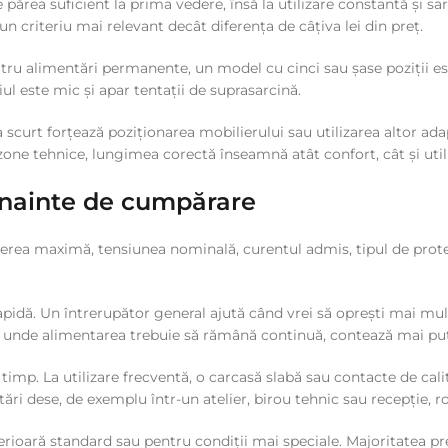
rea suficient la prima vedere, însă la utilizare constantă și sarc
n criteriu mai relevant decât diferența de câțiva lei din preț.
patru alimentări permanente, un model cu cinci sau șase poziții e
l este mic și apar tentații de suprasarcină.
 scurt forțează poziționarea mobilierului sau utilizarea altor ada
 zone tehnice, lungimea corectă înseamnă atât confort, cât și util
e înainte de cumpărare
terea maximă, tensiunea nominală, curentul admis, tipul de prote
pidă. Un întrerupător general ajută când vrei să oprești mai multe
ii unde alimentarea trebuie să rămână continuă, contează mai puț
n timp. La utilizare frecventă, o carcasă slabă sau contacte de cal
ări dese, de exemplu într-un atelier, birou tehnic sau recepție, 
terioară standard sau pentru condiții mai speciale. Majoritatea p