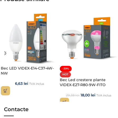
Bec LED VIDEX-E14-C37-4W-
-39%
NW
HOT
Bec Led crestere plante
6,63
lei
TVA inclus
VIDEX-E27-R80-9W-FITO
18,00
lei
29,38
lei
TVA inclus
Contacte