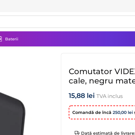
Baterii
VIDEX BINERA IP20 2 grupuri 1 cale, negru mate
Comutator VIDEX
cale, negru mat
15,88
lei
TVA inclus
Comandă de încă
250,00
lei
ş
Dată estimată de livrare