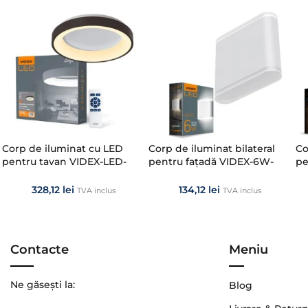
Corp de iluminat cu LED
Corp de iluminat bilateral
Co
pentru tavan VIDEX-LED-
pentru fațadă VIDEX-6W-
pe
EDGE-RC-72W-BLACK
EVAN-WHITE
ER
328,12
lei
134,12
lei
TVA inclus
TVA inclus
Contacte
Meniu
Ne găsești la:
Blog