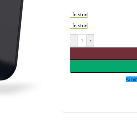
În stoc
În stoc
-
+
Ai ne