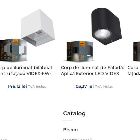
rp de iluminat bilateral
Corp de Iluminat de Fațadă:
Corp 
ntru fațadă VIDEX-6W-
Aplică Exterior LED VIDEX
fața
IC-WHITE
3W PELLE Black
GRAY
146,12
lei
103,37
lei
TVA inclus
TVA inclus
Catalog
Becuri