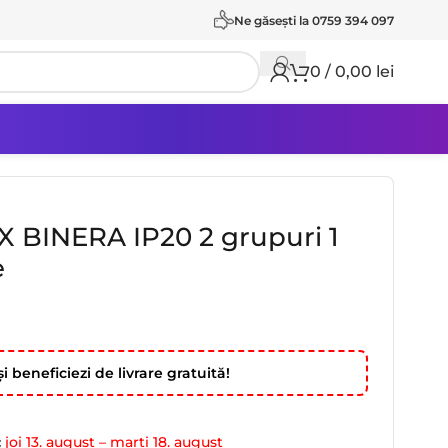
Ne găseşti la 0759 394 097
0
/
0,00
lei
 BINERA IP20 2 grupuri 1
e
i beneficiezi de livrare gratuită!
:
joi 13. august – marți 18. august