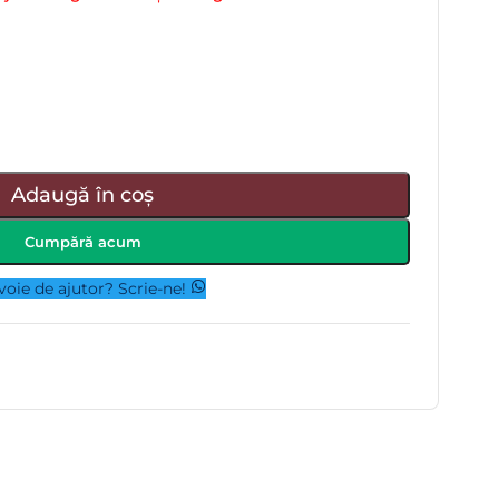
Adaugă în coș
Cumpără acum
voie de ajutor? Scrie-ne!