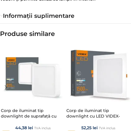
Informații suplimentare
Produse similare​
Corp de iluminat tip
Corp de iluminat tip
downlight de suprafață cu
downlight cu LED VIDEX-
LED VIDEX-DOWNLIGHT-LED-
DOWNLIGHT-LED-DLBS-184-
DLSS-12W-NW
18W-NW
44,38
lei
52,25
lei
TVA inclus
TVA inclus