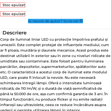
Stoc epuizat
Stoc epuizat
Ai nevoie de ajutor? Scrie-ne!
Descriere
Corp de iluminat liniar LED cu protecție împotriva prafului și
umezelii. Este complet protejat de influențele mediului, cum
ar fi ploaia, murdăria și daunele mecanice. Acest produs este
destinat utilizării în exterior sau în zone cu niveluri ridicate de
umiditate sau contaminare. Este folosit pentru iluminarea
parcărilor, depozitelor, supermarketurilor, spălătoriilor auto
etc. O caracteristică a acestui corp de iluminat este modulul
LED, care poate fi înlocuit la nevoie. Nu este necesară
schimbarea întregii lămpi. Oferă o intensitate luminoasă
ridicată, de 110 lm/W, și o durată de viață semnificativă de
până la 50.000 de ore, așa cum confirmă garanția de 3 ani. În
timpul funcționării, nu produce flicker și nu emite radiații
infraroșii sau ultraviolete, ceea ce reduce încărcătura asupra
vederii și permite utilizarea lămpii în interior.