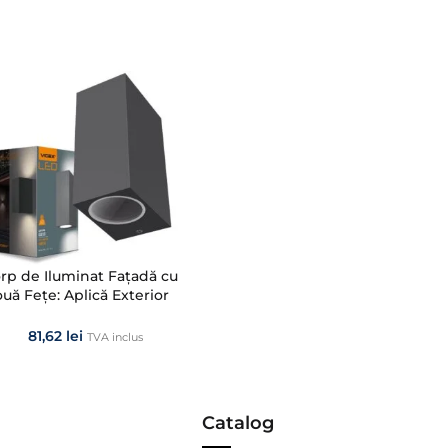
rp de Iluminat Fațadă cu
uă Fețe: Aplică Exterior
i VIDEX ARON (2xGU10)
81,62
lei
TVA inclus
Catalog