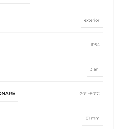
exterior
IP54
3 ani
IONARE
-20° +50°C
81 mm