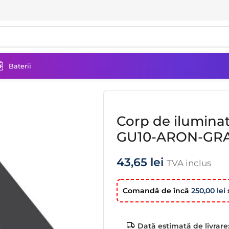
Baterii
nat pentru fațadă VIDEX-GU10-ARON-GRAY
Corp de ilumina
GU10-ARON-GR
43,65
lei
TVA inclus
Comandă de încă
250,00
lei
ş
Dată estimată de livrare