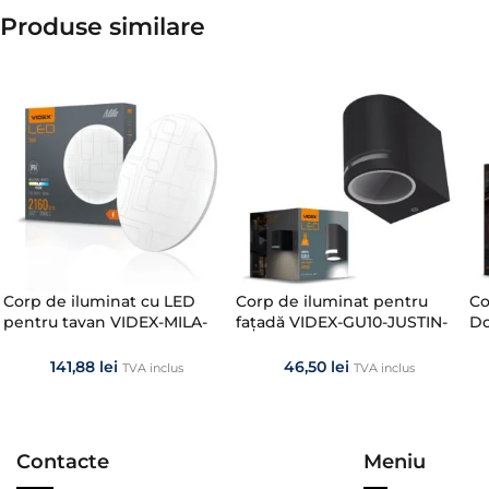
Produse similare​
Corp de iluminat cu LED
Corp de iluminat pentru
Co
pentru tavan VIDEX-MILA-
fațadă VIDEX-GU10-JUSTIN-
Do
24W-NW
BLACK
Gr
141,88
lei
46,50
lei
TVA inclus
TVA inclus
Contacte
Meniu