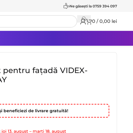
Ne găseşti la 0759 394 097
0
/
0,00
lei
t pentru fațadă VIDEX-
AY
i beneficiezi de livrare gratuită!
:
joi 13. august – marți 18. august