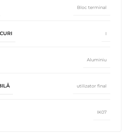
Bloc terminal
CURI
I
Aluminiu
BILĂ
utilizator final
IK07