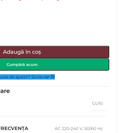
Adaugă în coș
Cumpără acum
voie de ajutor? Scrie-ne!
tare
GU10
 FRECVENȚA
AC 220-240 V, 50/60 Hz