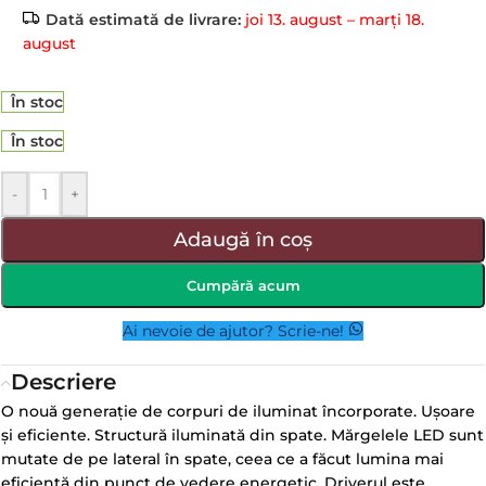
Dată estimată de livrare:
joi 13. august – marți 18.
august
În stoc
În stoc
-
+
Adaugă în coș
Cumpără acum
Ai nevoie de ajutor? Scrie-ne!
Descriere
O nouă generație de corpuri de iluminat încorporate. Ușoare
și eficiente. Structură iluminată din spate. Mărgelele LED sunt
mutate de pe lateral în spate, ceea ce a făcut lumina mai
eficientă din punct de vedere energetic. Driverul este