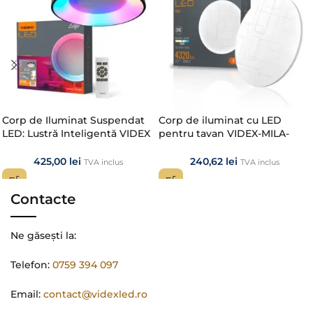
Corp de Iluminat Suspendat
Corp de iluminat cu LED
LED: Lustră Inteligentă VIDEX
pentru tavan VIDEX-MILA-
EDGE 72W RGB cu
48W-NW
Telecomandă
425,00
lei
240,62
lei
TVA inclus
TVA inclus
Contacte
Ne găsești la:
Telefon:
0759 394 097
Email:
contact@videxled.ro