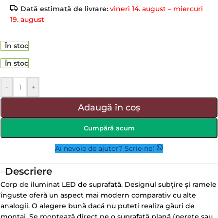
Dată estimată de livrare:
vineri 14. august – miercuri
19. august
În stoc
În stoc
-
+
Adaugă în coș
Cumpără acum
Ai nevoie de ajutor? Scrie-ne!
Descriere
Corp de iluminat LED de suprafață. Designul subțire și ramele
înguste oferă un aspect mai modern comparativ cu alte
analogii. O alegere bună dacă nu puteți realiza găuri de
montaj. Se montează direct pe o suprafață plană (perete sau