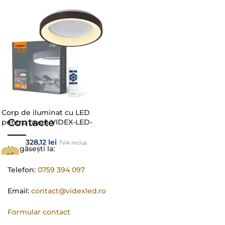
Corp de iluminat cu LED
Contacte
pentru tavan VIDEX-LED-
EDGE-RC-72W-BLACK
328,12
lei
TVA inclus
Ne găsești la:
Telefon:
0759 394 097
Email:
contact@videxled.ro
Formular contact