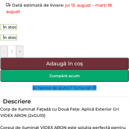
Dată estimată de livrare:
joi 13. august – marți 18.
august
În stoc
În stoc
-
+
Adaugă în coș
Cumpără acum
Ai nevoie de ajutor? Scrie-ne!
Descriere
Corp de Iluminat Fațadă cu Două Fețe: Aplică Exterior Gri
VIDEX ARON (2xGU10)
Corpul de iluminat VIDEX ARON este soluția perfectă pentru