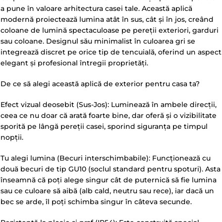
a pune în valoare arhitectura casei tale. Această aplică
modernă proiectează lumina atât în sus, cât și în jos, creând
coloane de lumină spectaculoase pe pereții exteriori, garduri
sau coloane. Designul său minimalist în culoarea gri se
integrează discret pe orice tip de tencuială, oferind un aspect
elegant și profesional întregii proprietăți.
De ce să alegi această aplică de exterior pentru casa ta?
Efect vizual deosebit (Sus-Jos): Luminează în ambele direcții,
ceea ce nu doar că arată foarte bine, dar oferă și o vizibilitate
sporită pe lângă pereții casei, sporind siguranța pe timpul
nopții.
Tu alegi lumina (Becuri interschimbabile): Funcționează cu
două becuri de tip GU10 (soclul standard pentru spoturi). Asta
înseamnă că poți alege singur cât de puternică să fie lumina
sau ce culoare să aibă (alb cald, neutru sau rece), iar dacă un
bec se arde, îl poți schimba singur în câteva secunde.