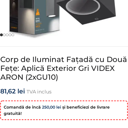
Corp de Iluminat Fațadă cu Două
Fețe: Aplică Exterior Gri VIDEX
ARON (2xGU10)
81,62
lei
TVA inclus
Comandă de încă
250,00
lei
şi beneficiezi de livrare
gratuită!