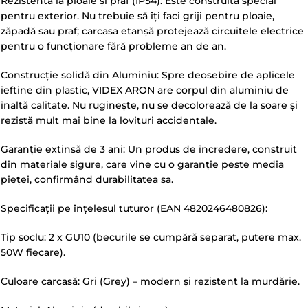
Rezistentă la ploaie și praf (IP54): Este construită special
pentru exterior. Nu trebuie să îți faci griji pentru ploaie,
zăpadă sau praf; carcasa etanșă protejează circuitele electrice
pentru o funcționare fără probleme an de an.
Construcție solidă din Aluminiu: Spre deosebire de aplicele
ieftine din plastic, VIDEX ARON are corpul din aluminiu de
înaltă calitate. Nu ruginește, nu se decolorează de la soare și
rezistă mult mai bine la lovituri accidentale.
Garanție extinsă de 3 ani: Un produs de încredere, construit
din materiale sigure, care vine cu o garanție peste media
pieței, confirmând durabilitatea sa.
Specificații pe înțelesul tuturor (EAN 4820246480826):
Tip soclu: 2 x GU10 (becurile se cumpără separat, putere max.
50W fiecare).
Culoare carcasă: Gri (Grey) – modern și rezistent la murdărie.