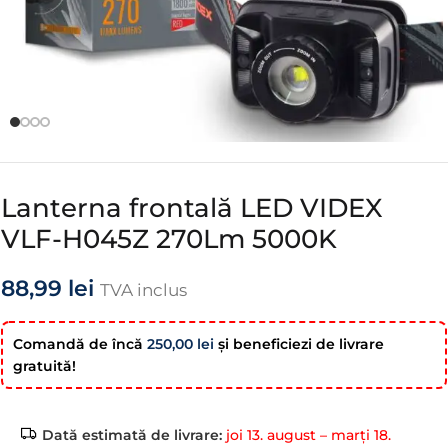
Lanterna frontală LED VIDEX
VLF-H045Z 270Lm 5000K
88,99
lei
TVA inclus
Comandă de încă
250,00
lei
şi beneficiezi de livrare
gratuită!
Dată estimată de livrare:
joi 13. august – marți 18.