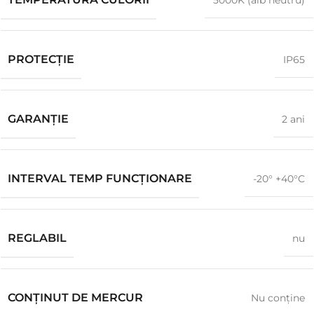
5000K (alb neutru)
PROTECŢIE
IP65
GARANŢIE
2 ani
INTERVAL TEMP FUNCȚIONARE
-20° +40°C
REGLABIL
nu
CONȚINUT DE MERCUR
Nu conţine