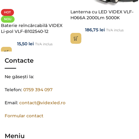
Lanterna cu LED VIDEX VLF-
HOT
H066A 2000Lm 5000K
NOU
Baterie reîncărcabilă VIDEX
186,75
lei
TVA inclus
Li-pol VLF-B102540-12
1200mAh 3.7V | Acumulator
Original
15,50
lei
TVA inclus
Contacte
Ne găsești la:
Telefon:
0759 394 097
Email:
contact@videxled.ro
Formular contact
Meniu