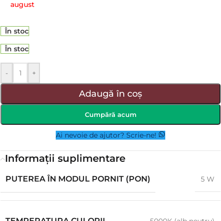
august
În stoc
În stoc
-
+
Adaugă în coș
Cumpără acum
Ai nevoie de ajutor? Scrie-ne!
Informații suplimentare
PUTEREA ÎN MODUL PORNIT (PON)
5 W
TEMPERATURA CULORII