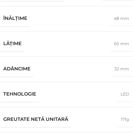
ÎNĂLŢIME
48 mm
LĂŢIME
65 mm
ADÂNCIME
32 mm
TEHNOLOGIE
LED
GREUTATE NETĂ UNITARĂ
171g