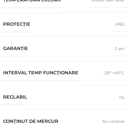
6500K (alb rece)
PROTECŢIE
IP65
GARANŢIE
3 ani
INTERVAL TEMP FUNCȚIONARE
-20° +40°C
REGLABIL
nu
CONȚINUT DE MERCUR
Nu conţine