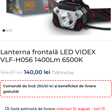
Lanterna frontală LED VIDEX
VLF-H056 1400Lm 6500K
140,00
lei
184,87
lei
TVA inclus
Comandă de încă
250,00
lei
şi beneficiezi de livrare
gratuită!
Dată estimată de livrare:
miercuri 12. august – luni 17.