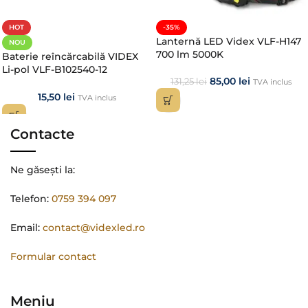
HOT
-35%
Lanternă LED Videx VLF-H147
NOU
700 lm 5000K
Baterie reîncărcabilă VIDEX
Li-pol VLF-B102540-12
85,00
lei
1200mAh 3.7V | Acumulator
131,25
lei
TVA inclus
Original
15,50
lei
TVA inclus
Contacte
Ne găsești la:
Telefon:
0759 394 097
Email:
contact@videxled.ro
Formular contact
Meniu