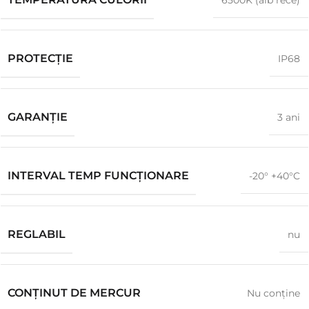
6500K (alb rece)
PROTECŢIE
IP68
GARANŢIE
3 ani
INTERVAL TEMP FUNCȚIONARE
-20° +40°C
REGLABIL
nu
CONȚINUT DE MERCUR
Nu conţine