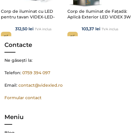
Corp de iluminat cu LED
Corp de Iluminat de Fațadă:
pentru tavan VIDEX-LED-
Aplică Exterior LED VIDEX 3W
EDGE-RC-72W-WHITE
PELLE Black
312,50
lei
103,37
lei
TVA inclus
TVA inclus
Contacte
Ne găsești la:
Telefon:
0759 394 097
Email:
contact@videxled.ro
Formular contact
Meniu
Blog