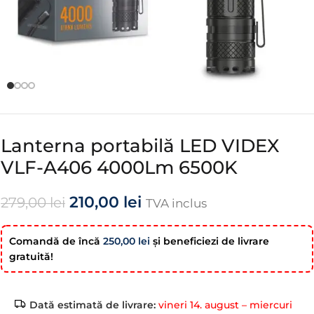
Lanterna portabilă LED VIDEX
VLF-A406 4000Lm 6500K
210,00
lei
279,00
lei
TVA inclus
Comandă de încă
250,00
lei
şi beneficiezi de livrare
gratuită!
Dată estimată de livrare:
vineri 14. august – miercuri