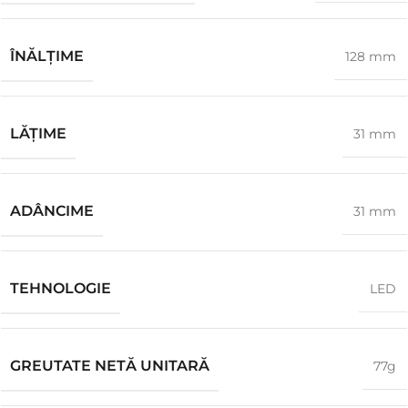
ÎNĂLŢIME
128 mm
LĂŢIME
31 mm
ADÂNCIME
31 mm
TEHNOLOGIE
LED
GREUTATE NETĂ UNITARĂ
77g