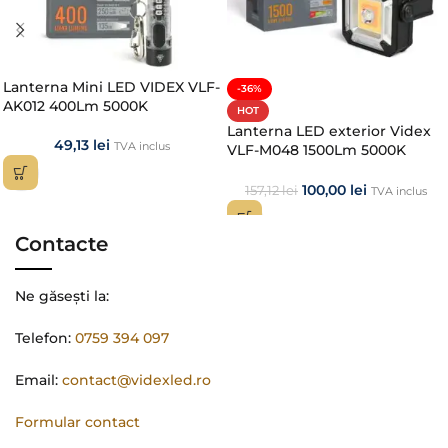
Lanterna Mini LED VIDEX VLF-
-36%
AK012 400Lm 5000K
HOT
Lanterna LED exterior Videx
49,13
lei
TVA inclus
VLF-M048 1500Lm 5000K
Multifuncțională
100,00
lei
157,12
lei
TVA inclus
Contacte
Ne găsești la:
Telefon:
0759 394 097
Email:
contact@videxled.ro
Formular contact