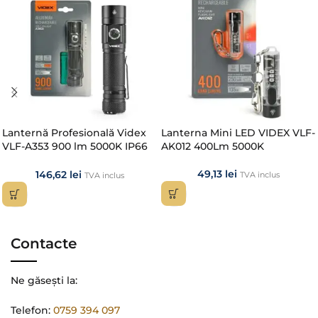
Lanternă Profesională Videx
Lanterna Mini LED VIDEX VLF-
VLF-A353 900 lm 5000K IP66
AK012 400Lm 5000K
cu Acumulator 21700 și
Powerbank | VIDEXLED
49,13
lei
146,62
lei
TVA inclus
TVA inclus
Contacte
Ne găsești la:
Telefon:
0759 394 097