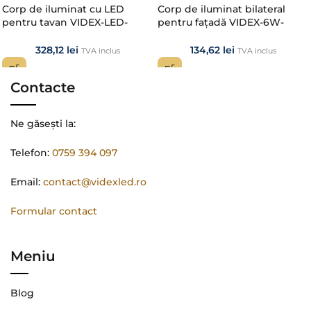
Corp de iluminat cu LED
Corp de iluminat bilateral
pentru tavan VIDEX-LED-
pentru fațadă VIDEX-6W-
EDGE-RC-72W-BLACK
PELLE-BLACK
328,12
lei
134,62
lei
TVA inclus
TVA inclus
Contacte
Ne găsești la:
Telefon:
0759 394 097
Email:
contact@videxled.ro
Formular contact
Meniu
Blog