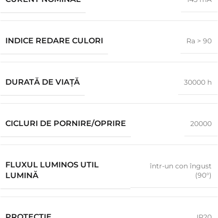
INDICE REDARE CULORI
Ra > 90
DURATĂ DE VIAŢĂ
30000 h
CICLURI DE PORNIRE/OPRIRE
20000
FLUXUL LUMINOS UTIL
într-un con îngust
(90°)
LUMINĂ
PROTECŢIE
IP20