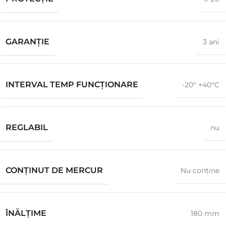
GARANŢIE
3 ani
INTERVAL TEMP FUNCȚIONARE
-20° +40°C
REGLABIL
nu
CONȚINUT DE MERCUR
Nu conţine
ÎNĂLŢIME
180 mm