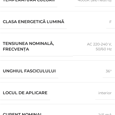
4000K (alb neutru)
CLASA ENERGETICĂ LUMINĂ
F
TENSIUNEA NOMINALĂ,
AC 220-240 V,
50/60 Hz
FRECVENȚA
UNGHIUL FASCICULULUI
36°
LOCUL DE APLICARE
interior
CURENT NOMINAL
145 mA