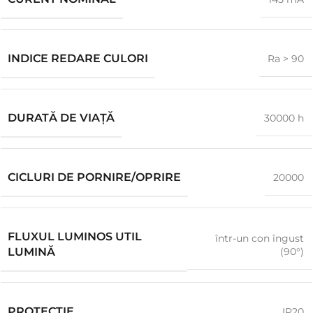
INDICE REDARE CULORI
Ra > 90
DURATĂ DE VIAŢĂ
30000 h
CICLURI DE PORNIRE/OPRIRE
20000
FLUXUL LUMINOS UTIL
într-un con îngust
(90°)
LUMINĂ
PROTECŢIE
IP20