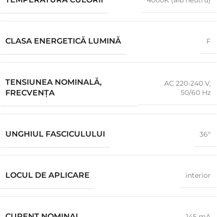
4000K (alb neutru)
CLASA ENERGETICĂ LUMINĂ
F
TENSIUNEA NOMINALĂ,
AC 220-240 V,
50/60 Hz
FRECVENȚA
UNGHIUL FASCICULULUI
36°
LOCUL DE APLICARE
interior
CURENT NOMINAL
145 mA