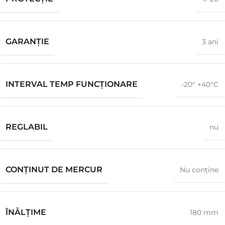
GARANŢIE
3 ani
INTERVAL TEMP FUNCȚIONARE
-20° +40°C
REGLABIL
nu
CONȚINUT DE MERCUR
Nu conţine
ÎNĂLŢIME
180 mm