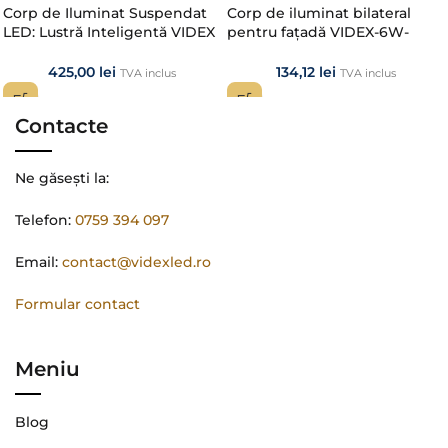
Corp de Iluminat Suspendat
Corp de iluminat bilateral
LED: Lustră Inteligentă VIDEX
pentru fațadă VIDEX-6W-
EDGE 72W RGB cu
EVAN-WHITE
Telecomandă
425,00
lei
134,12
lei
TVA inclus
TVA inclus
Contacte
Ne găsești la:
Telefon:
0759 394 097
Email:
contact@videxled.ro
Formular contact
Meniu
Blog