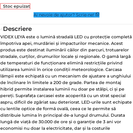
Stoc epuizat
Ai nevoie de ajutor? Scrie-ne!
Descriere
VIDEX LEYA este o lumină stradală LED cu protecție completă
împotriva apei, murdăriei și impacturilor mecanice. Acest
produs este destinat iluminării căilor din parcuri, trotuarelor
stradale, curților, drumurilor locale și regionale. O gamă largă
de temperaturi de funcționare elimină restricțiile privind
utilizarea luminii în orice condiții meteorologice. Carcasa
lămpii este echipată cu un mecanism de ajustare a unghiului
de înclinare în limitele a 200 de grade. Partea de montaj
hibrid permite instalarea luminii nu doar pe stâlpi, ci și pe
pereți. Suprafața carcasei este acoperită cu un strat special
aspru, dificil de zgâriat sau deteriorat. LED-urile sunt echipate
cu lentile optice de formă ovală, ceea ce le permite să
distribuie lumina în principal de-a lungul drumului. Durata
lungă de viață de 30.000 de ore și o garanție de 3 ani vor
economisi nu doar la electricitate, dar și la costurile