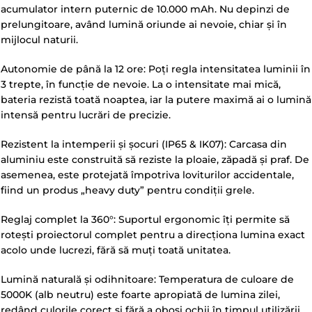
acumulator intern puternic de 10.000 mAh. Nu depinzi de
prelungitoare, având lumină oriunde ai nevoie, chiar și în
mijlocul naturii.
Autonomie de până la 12 ore: Poți regla intensitatea luminii în
3 trepte, în funcție de nevoie. La o intensitate mai mică,
bateria rezistă toată noaptea, iar la putere maximă ai o lumină
intensă pentru lucrări de precizie.
Rezistent la intemperii și șocuri (IP65 & IK07): Carcasa din
aluminiu este construită să reziste la ploaie, zăpadă și praf. De
asemenea, este protejată împotriva loviturilor accidentale,
fiind un produs „heavy duty” pentru condiții grele.
Reglaj complet la 360°: Suportul ergonomic îți permite să
rotești proiectorul complet pentru a direcționa lumina exact
acolo unde lucrezi, fără să muți toată unitatea.
Lumină naturală și odihnitoare: Temperatura de culoare de
5000K (alb neutru) este foarte apropiată de lumina zilei,
redând culorile corect și fără a obosi ochii în timpul utilizării