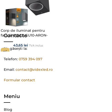
Corp de iluminat pentru
Contacte
fațadă VIDEX-GU10-ARON-
GRAY
43,65
lei
TVA inclus
Ne găsești la:
Telefon:
0759 394 097
Email:
contact@videxled.ro
Formular contact
Meniu
Blog