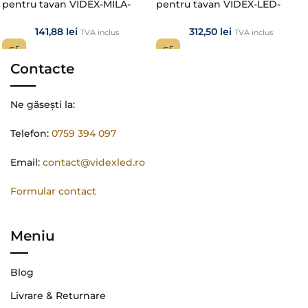
pentru tavan VIDEX-MILA-
pentru tavan VIDEX-LED-
24W-NW
EDGE-RC-72W-WHITE
141,88
lei
312,50
lei
TVA inclus
TVA inclus
Contacte
Ne găsești la:
Telefon:
0759 394 097
Email:
contact@videxled.ro
Formular contact
Meniu
Blog
Livrare & Returnare