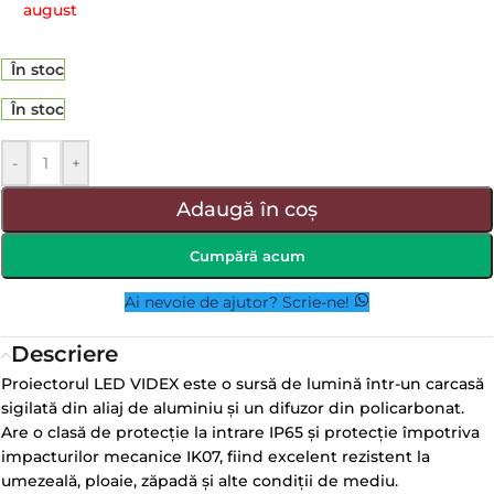
august
În stoc
În stoc
-
+
Adaugă în coș
Cumpără acum
Ai nevoie de ajutor? Scrie-ne!
Descriere
Proiectorul LED VIDEX este o sursă de lumină într-un carcasă
sigilată din aliaj de aluminiu și un difuzor din policarbonat.
Are o clasă de protecție la intrare IP65 și protecție împotriva
impacturilor mecanice IK07, fiind excelent rezistent la
umezeală, ploaie, zăpadă și alte condiții de mediu.