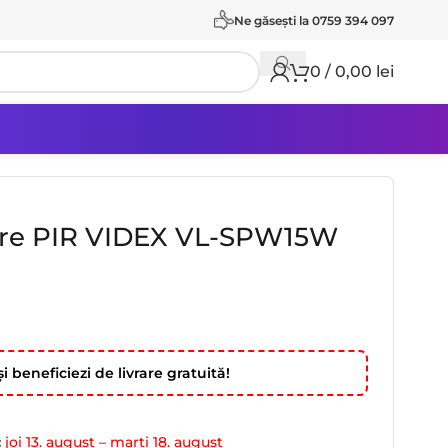
Ne găseşti la 0759 394 097
0
/
0,00
lei
are PIR VIDEX VL-SPW15W
i beneficiezi de livrare gratuită!
:
joi 13. august – marți 18. august