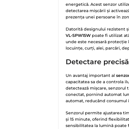
energetică. Acest senzor utiliz
detectarea mișcării și activea
prezența unei persoane în zon
Datorită designului rezistent ș
VL-SPW15W
poate fi utilizat at
unde este necesară protecție îm
locuințe, curți, alei, parcări, d
Detectare precisă
Un avantaj important al
senzo
capacitatea sa de a controla i
detectează mișcare, senzorul 
conectat, pornind automat lum
automat, reducând consumul in
Senzorul permite ajustarea ti
și 15 minute, oferind flexibilit
sensibilitatea la lumină poate 