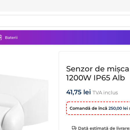
Baterii
are PIR VIDEX VL-SPW15W 1200W IP65 Alb
Senzor de mișc
1200W IP65 Alb
41,75
lei
TVA inclus
Comandă de încă
250,00
lei
ş
Dată estimată de livrare