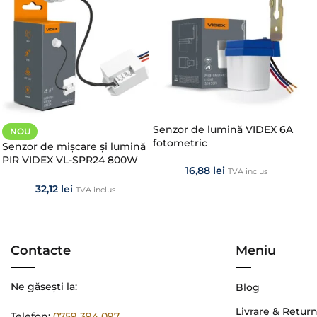
Senzor de lumină VIDEX 6A
NOU
fotometric
Senzor de mișcare și lumină
PIR VIDEX VL-SPR24 800W
16,88
lei
TVA inclus
IP65
32,12
lei
TVA inclus
Contacte
Meniu
Ne găsești la:
Blog
Livrare & Retur
Telefon:
0759 394 097