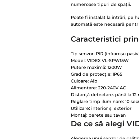
numeroase tipuri de spații.
Poate fi instalat la intrări, pe
automată este necesară pentru 
Caracteristici pri
Tip senzor: PIR (infraroșu pasiv
Model: VIDEX VL-SPW15W
Putere maximă: 1200W
Grad de protecție: IP65
Culoare: Alb
Alimentare: 220-240V AC
Distanță detectare: până la 12
Reglare timp iluminare: 10 se
Utilizare: interior și exterior
Montaj: perete sau tavan
De ce să alegi 
Alegerea unui senzor de calita