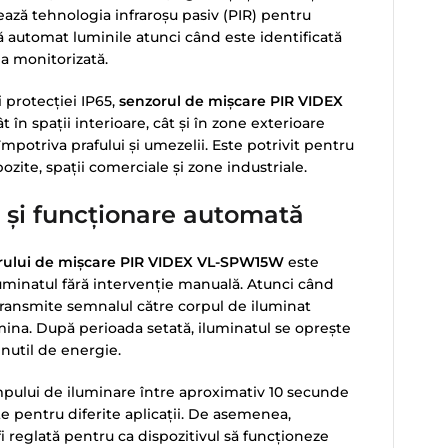
ează tehnologia infraroșu pasiv (PIR) pentru
ză automat luminile atunci când este identificată
a monitorizată.
i protecției IP65,
senzorul de mișcare PIR VIDEX
ât în spații interioare, cât și în zone exterioare
potriva prafului și umezelii. Este potrivit pentru
epozite, spații comerciale și zone industriale.
 și funcționare automată
rului de mișcare PIR VIDEX VL-SPW15W
este
luminatul fără intervenție manuală. Atunci când
transmite semnalul către corpul de iluminat
ina. După perioada setată, iluminatul se oprește
util de energie.
mpului de iluminare între aproximativ 10 secunde
ate pentru diferite aplicații. De asemenea,
fi reglată pentru ca dispozitivul să funcționeze