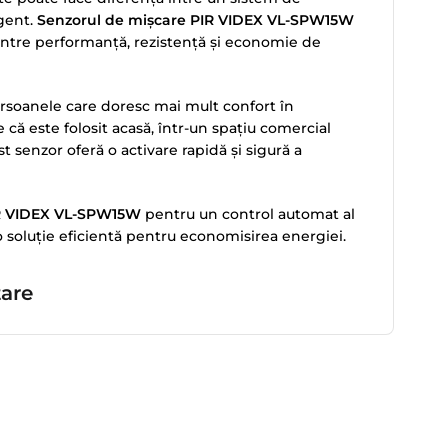
igent.
Senzorul de mișcare PIR VIDEX VL-SPW15W
între performanță, rezistență și economie de
ersoanele care doresc mai mult confort în
ie că este folosit acasă, într-un spațiu comercial
st senzor oferă o activare rapidă și sigură a
IR VIDEX VL-SPW15W
pentru un control automat al
 o soluție eficientă pentru economisirea energiei.
tare