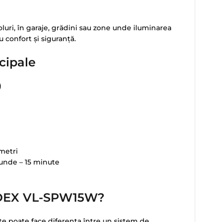
 holuri, în garaje, grădini sau zone unde iluminarea
confort și siguranță.
ncipale
)
 metri
cunde – 15 minute
VIDEX VL-SPW15W?
te poate face diferența între un sistem de