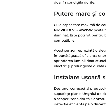
doar în condițiile dorite.
Putere mare și co
Cu o capacitate maximă de co
PIR VIDEX VL-SPW15W
poate f
iluminat. Este potrivit pentru 
compatibile.
Acest senzor reprezintă o alege
îmbunătățească eficiența energe
aprinderea luminii doar atunci
electric și prelungește durata d
Instalare ușoară și
Designul compact al produsulu
suprafețe plane. Unghiul de det
a acoperi zona dorită.
Senzoru
detecție eficientă pe o distanț