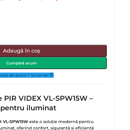
Adaugă în coș
Cumpără acum
voie de ajutor? Scrie-ne!
re PIR VIDEX VL-SPW15W –
 pentru iluminat
EX VL-SPW15W
este o soluție modernă pentru
minat, oferind confort, siguranță și eficiență