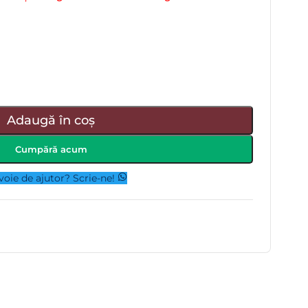
Adaugă în coș
Cumpără acum
voie de ajutor? Scrie-ne!