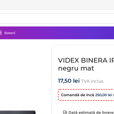
Baterii
RA IP20 cadru 5 gang orizontal, negru mat
VIDEX BINERA IP
negru mat
17,50
lei
TVA inclus
Comandă de încă
250,00
lei
ş
Dată estimată de livrare