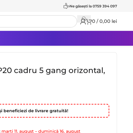
Ne găseşti la 0759 394 097
0
/
0,00
lei
20 cadru 5 gang orizontal,
i beneficiezi de livrare gratuită!
:
marți 11. august – duminică 16. august