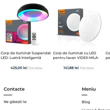
Corp de Iluminat Suspendat
Corp de iluminat cu LED
Co
LED: Lustră Inteligentă
pentru tavan VIDEX-MILA-
pe
VIDEX EDGE 72W RGB cu
24W-NW
E
Telecomandă
425,00
lei
141,88
lei
TVA inclus
TVA inclus
Contacte
Meniu
Ne găsești la:
Blog