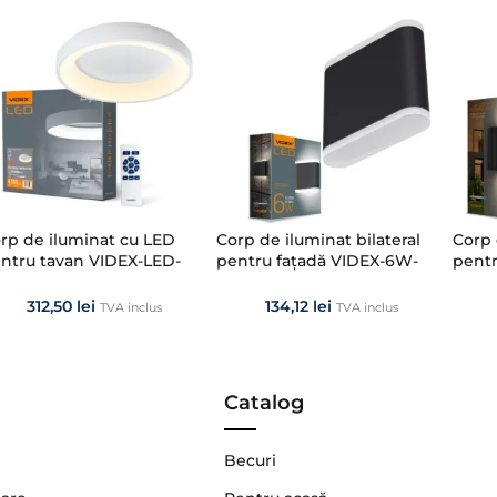
rp de iluminat cu LED
Corp de iluminat bilateral
Corp 
ntru tavan VIDEX-LED-
pentru fațadă VIDEX-6W-
pentr
DGE-RC-72W-WHITE
EVAN-BLACK
PELL
312,50
lei
134,12
lei
TVA inclus
TVA inclus
Catalog
Becuri