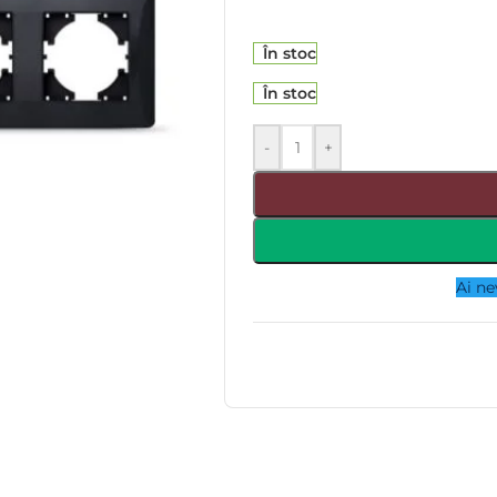
În stoc
În stoc
-
+
Ai ne