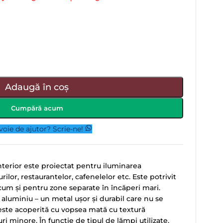
Adaugă în coș
Cumpără acum
voie de ajutor? Scrie-ne!
nterior este proiectat pentru iluminarea
or, restaurantelor, cafenelelor etc. Este potrivit
ecum și pentru zone separate în încăperi mari.
 aluminiu – un metal ușor și durabil care nu se
este acoperită cu vopsea mată cu textură
uri minore. În funcție de tipul de lămpi utilizate,