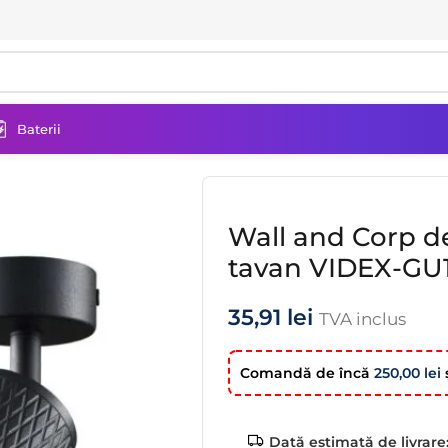
Baterii
inat tip proiector de tavan VIDEX-GU10-GRANT-BLACK
Wall and Corp de
tavan VIDEX-G
35,91
lei
TVA inclus
Comandă de încă
250,00
lei
ş
Dată estimată de livrare