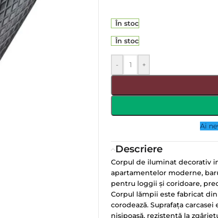
În stoc
În stoc
-
+
Ai ne
Descriere
Corpul de iluminat decorativ i
apartamentelor moderne, baruril
pentru loggii și coridoare, pr
Corpul lămpii este fabricat din
corodează. Suprafața carcasei 
nisipoasă, rezistentă la zgâriet