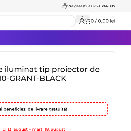
Ne găseşti la 0759 394 097
0
/
0,00
lei
 iluminat tip proiector de
U10-GRANT-BLACK
i beneficiezi de livrare gratuită!
:
joi 13. august – marți 18. august