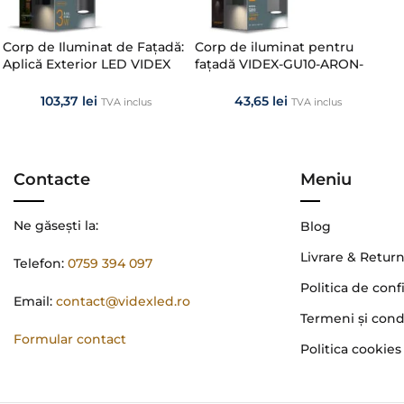
Corp de Iluminat de Fațadă:
Corp de iluminat pentru
Aplică Exterior LED VIDEX
fațadă VIDEX-GU10-ARON-
3W PELLE Black
GRAY
103,37
lei
43,65
lei
TVA inclus
TVA inclus
Contacte
Meniu
Ne găsești la:
Blog
Livrare & Retur
Telefon:
0759 394 097
Politica de conf
Email:
contact@videxled.ro
Termeni şi condi
Formular contact
Politica cookies