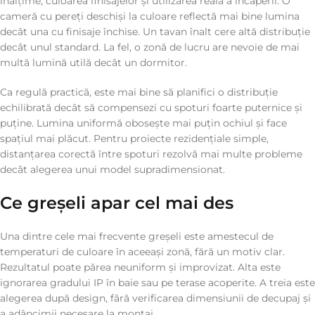
înălțime, culoarea finisajelor și utilizarea reală a încăperii. O
cameră cu pereți deschiși la culoare reflectă mai bine lumina
decât una cu finisaje închise. Un tavan înalt cere altă distribuție
decât unul standard. La fel, o zonă de lucru are nevoie de mai
multă lumină utilă decât un dormitor.
Ca regulă practică, este mai bine să planifici o distribuție
echilibrată decât să compensezi cu spoturi foarte puternice și
puține. Lumina uniformă obosește mai puțin ochiul și face
spațiul mai plăcut. Pentru proiecte rezidențiale simple,
distanțarea corectă între spoturi rezolvă mai multe probleme
decât alegerea unui model supradimensionat.
Ce greșeli apar cel mai des
Una dintre cele mai frecvente greșeli este amestecul de
temperaturi de culoare în aceeași zonă, fără un motiv clar.
Rezultatul poate părea neuniform și improvizat. Alta este
ignorarea gradului IP în baie sau pe terase acoperite. A treia este
alegerea după design, fără verificarea dimensiunii de decupaj și
a adâncimii necesare la montaj.