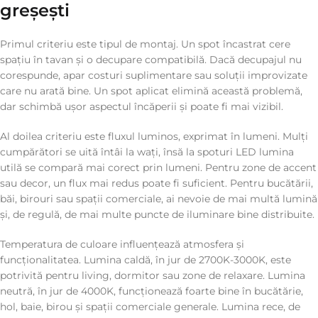
greșești
Primul criteriu este tipul de montaj. Un spot încastrat cere
spațiu în tavan și o decupare compatibilă. Dacă decupajul nu
corespunde, apar costuri suplimentare sau soluții improvizate
care nu arată bine. Un spot aplicat elimină această problemă,
dar schimbă ușor aspectul încăperii și poate fi mai vizibil.
Al doilea criteriu este fluxul luminos, exprimat în lumeni. Mulți
cumpărători se uită întâi la wați, însă la spoturi LED lumina
utilă se compară mai corect prin lumeni. Pentru zone de accent
sau decor, un flux mai redus poate fi suficient. Pentru bucătării,
băi, birouri sau spații comerciale, ai nevoie de mai multă lumină
și, de regulă, de mai multe puncte de iluminare bine distribuite.
Temperatura de culoare influențează atmosfera și
funcționalitatea. Lumina caldă, în jur de 2700K-3000K, este
potrivită pentru living, dormitor sau zone de relaxare. Lumina
neutră, în jur de 4000K, funcționează foarte bine în bucătărie,
hol, baie, birou și spații comerciale generale. Lumina rece, de