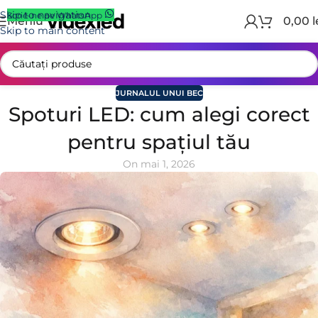
Skip to navigation
Scrie-ne pe WhatsApp
Meniu
0,00
l
Skip to main content
JURNALUL UNUI BEC
Spoturi LED: cum alegi corect
pentru spațiul tău
On mai 1, 2026