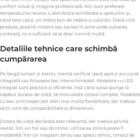
confort vizual și imagine profesională. Aici sunt preferate
temperaturile neutre, o distribuție echilibrată a spoturilor și,
când este cazul, un indice bun de redare a culorilor. Dacă vinzi
produse, prezinți mostre sau lucrezi în zone unde culoarea
contează, nu e suficient să ai doar lumină multă.
Detaliile tehnice care schimbă
cumpărarea
Pe lângă lumeni și Kelvin, merită verificat dacă spotul are sursă
integrată sau folosește bec interschimbabil. Modelele cu LED
integrat sunt practice și eficiente, însă când sursa ajunge la
capătul duratei de viață, se înlocuiește corpul complet. Modelele
cu bec schimbabil pot oferi mai multă flexibilitate, dar trebuie
să ții cont de compatibilitate și dimensiuni.
Durata de viață declarată este relevantă, dar trebuie privită
realist. Într-un hol sau dormitor, utilizarea zilnică poate fi
moderată. Într-un magazin, birou sau spațiu tehnic, timpul de