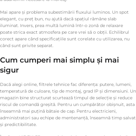
Mai apare și problema subestimării fluxului luminos. Un spot
elegant, cu preț bun, nu ajută dacă spațiul rămâne slab
iluminat. Invers, prea multă lumină într-o zonă de relaxare
poate strica exact atmosfera pe care vrei să o obții. Echilibrul
corect apare când specificațiile sunt corelate cu utilizarea, nu
când sunt privite separat.
Cum cumperi mai simplu și mai
sigur
Dacă alegi online, filtrele tehnice fac diferența: putere, lumeni,
temperatură de culoare, tip de montaj, grad IP și dimensiuni. Un
magazin bine structurat scurtează timpul de selecție și reduce
riscul de comandă greșită. Pentru un cumpărător obișnuit, asta
înseamnă mai puțină bătaie de cap. Pentru electricieni,
administratori sau echipe de mentenanță, înseamnă timp salvat
și predictibilitate.