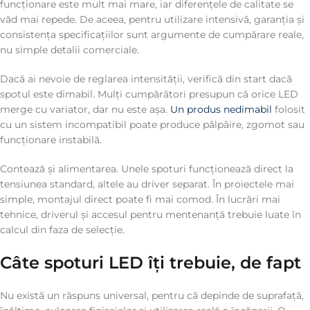
funcționare este mult mai mare, iar diferențele de calitate se
văd mai repede. De aceea, pentru utilizare intensivă, garanția și
consistența specificațiilor sunt argumente de cumpărare reale,
nu simple detalii comerciale.
Dacă ai nevoie de reglarea intensității, verifică din start dacă
spotul este dimabil. Mulți cumpărători presupun că orice LED
merge cu variator, dar nu este așa.
Un produs nedimabil
folosit
cu un sistem incompatibil poate produce pâlpâire, zgomot sau
funcționare instabilă.
Contează și alimentarea. Unele spoturi funcționează direct la
tensiunea standard, altele au driver separat. În proiectele mai
simple, montajul direct poate fi mai comod. În lucrări mai
tehnice, driverul și accesul pentru mentenanță trebuie luate în
calcul din faza de selecție.
Câte spoturi LED îți trebuie, de fapt
Nu există un răspuns universal, pentru că depinde de suprafață,