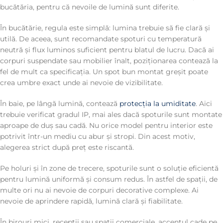
bucătăria, pentru că nevoile de lumină sunt diferite.
În bucătărie, regula este simplă: lumina trebuie să fie clară și
utilă. De aceea, sunt recomandate spoturi cu temperatură
neutră și flux luminos suficient pentru blatul de lucru. Dacă ai
corpuri suspendate sau mobilier înalt, poziționarea contează la
fel de mult ca specificația. Un spot bun montat greșit poate
crea umbre exact unde ai nevoie de vizibilitate.
În baie, pe lângă lumină, contează
protecția la umiditate
. Aici
trebuie verificat gradul IP, mai ales dacă spoturile sunt montate
aproape de duș sau cadă. Nu orice model pentru interior este
potrivit într-un mediu cu abur și stropi. Din acest motiv,
alegerea strict după preț este riscantă.
Pe holuri și în zone de trecere, spoturile sunt o soluție eficientă
pentru lumină uniformă și consum redus. În astfel de spații, de
multe ori nu ai nevoie de corpuri decorative complexe. Ai
nevoie de aprindere rapidă, lumină clară și fiabilitate.
În birouri mici, recepții sau spații comerciale, accentul cade pe