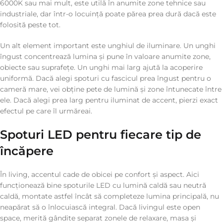
6000K sau mai mult, este utilă în anumite zone tehnice sau
industriale, dar într-o locuință poate părea prea dură dacă este
folosită peste tot.
Un alt element important este unghiul de iluminare. Un unghi
îngust concentrează lumina și pune în valoare anumite zone,
obiecte sau suprafețe. Un unghi mai larg ajută la acoperire
uniformă. Dacă alegi spoturi cu fascicul prea îngust pentru o
cameră mare, vei obține pete de lumină și zone întunecate între
ele. Dacă alegi prea larg pentru iluminat de accent, pierzi exact
efectul pe care îl urmăreai.
Spoturi LED pentru fiecare tip de
încăpere
În living, accentul cade de obicei pe confort și aspect. Aici
funcționează bine spoturile LED cu lumină caldă sau neutră
caldă, montate astfel încât să completeze lumina principală, nu
neapărat să o înlocuiască integral. Dacă livingul este open
space, merită gândite separat zonele de relaxare, masa și