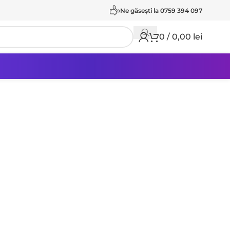
Ne găseşti la 0759 394 097
0
/
0,00
lei