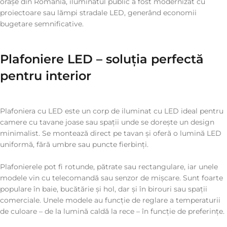
orașe din România, iluminatul public a fost modernizat cu
proiectoare sau lămpi stradale LED, generând economii
bugetare semnificative.
Plafoniere LED – soluția perfectă
pentru interior
Plafoniera cu LED este un corp de iluminat cu LED ideal pentru
camere cu tavane joase sau spații unde se dorește un design
minimalist. Se montează direct pe tavan și oferă o lumină LED
uniformă, fără umbre sau puncte fierbinți.
Plafonierele pot fi rotunde, pătrate sau rectangulare, iar unele
modele vin cu telecomandă sau senzor de mișcare. Sunt foarte
populare în baie, bucătărie și hol, dar și în birouri sau spații
comerciale. Unele modele au funcție de reglare a temperaturii
de culoare – de la lumină caldă la rece – în funcție de preferințe.