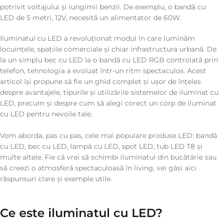
potrivit voltajului și lungimii benzii. De exemplu, o bandă cu
LED de 5 metri, 12V, necesită un alimentator de 60W.
Iluminatul cu LED a revoluționat modul în care luminăm
locuințele, spațiile comerciale și chiar infrastructura urbană. De
la un simplu bec cu LED la o bandă cu LED RGB controlată prin
telefon, tehnologia a evoluat într-un ritm spectaculos. Acest
articol își propune să fie un ghid complet și ușor de înțeles
despre avantajele, tipurile și utilizările sistemelor de iluminat cu
LED, precum și despre cum să alegi corect un corp de iluminat
cu LED pentru nevoile tale.
Vom aborda, pas cu pas, cele mai populare produse LED: bandă
cu LED, bec cu LED, lampă cu LED, spot LED, tub LED T8 și
multe altele. Fie că vrei să schimbi iluminatul din bucătărie sau
să creezi o atmosferă spectaculoasă în living, vei găsi aici
răspunsuri clare și exemple utile.
Ce este iluminatul cu LED?