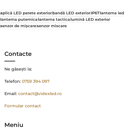
aplică LED perete exterior
bandă LED exterior
IP67
lanterna led
lanterna puternica
lanterna tactica
lumină LED exterior
senzor de mișcare
senzor miscare
Contacte
Ne găsești la:
Telefon:
0759 394 097
Email:
contact@videxled.ro
Formular contact
Meniu