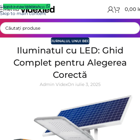
Skip to navigation
Scrie-ne pe WhatsApp
Meniu
0,00
l
Skip to main content
JURNALUL UNUI BEC
Iluminatul cu LED: Ghid
Complet pentru Alegerea
Corectă
Admin Videx
On iulie 3, 2025