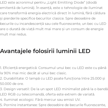
LED este acronimul pentru „Light Emitting Diode” (diodă
emitentă de lumină). În esență, este o tehnologie de iluminat
care transformă energia electrică direct în lumină, fără căldura
și pierderile specifice becurilor clasice. Spre deosebire de
becurile cu incandescență sau cele fluorescente, un bec cu LED
are o durată de viață mult mai mare și un consum de energie
mult mai redus.
Avantajele folosirii luminii LED
1. Eficiență energetică: Consumul unui bec cu LED este cu până
la 90% mai mic decât al unui bec clasic.
2. Durabilitate: O lampă cu LED poate funcționa între 25.000 și
50.000 de ore.
3. Design versatil: De la un spot LED minimalist până la o bandă
LED RGB cu telecomandă, oferta este extrem de variată.
4. Iluminat ecologic: Fără mercur sau emisii UV.
5. Pornire instantanee: Spre deosebire de becurile fluorescente,