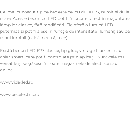
Cel mai cunoscut tip de bec este cel cu dulie E27, numit și dulie
mare. Aceste becuri cu LED pot fi înlocuite direct în majoritatea
lămpilor clasice, fără modificări. Ele oferă o lumină LED
puternică și pot fi alese în funcție de intensitate (lumeni) sau de
tonul luminii (caldă, neutră, rece).
Există becuri LED E27 clasice, tip glob, vintage filament sau
chiar smart, care pot fi controlate prin aplicații. Sunt cele mai
versatile și se găsesc în toate magazinele de electrice sau
online.
www.videxled.ro
www.becelectric.ro