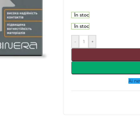
În stoc
În stoc
-
+
Ai ne