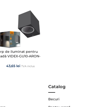
rp de iluminat pentru
țadă VIDEX-GU10-ARON-
RAY
43,65
lei
TVA inclus
Catalog
Becuri