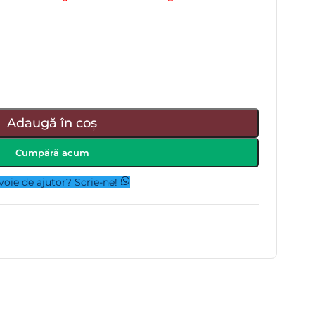
Adaugă în coș
Cumpără acum
voie de ajutor? Scrie-ne!