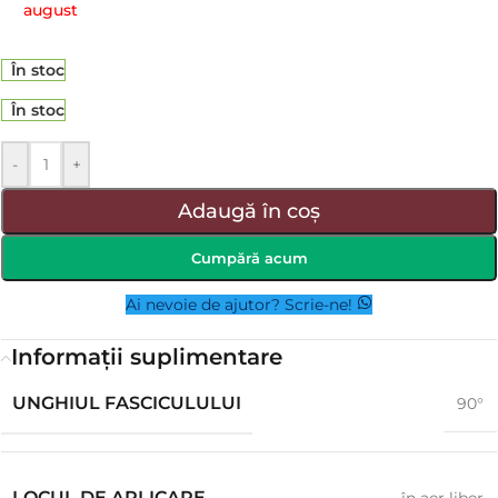
august
În stoc
În stoc
-
+
Adaugă în coș
Cumpără acum
Ai nevoie de ajutor? Scrie-ne!
Informații suplimentare
UNGHIUL FASCICULULUI
90°
LOCUL DE APLICARE