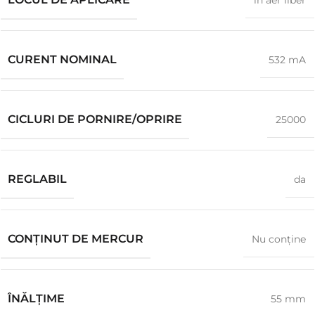
în aer liber
CURENT NOMINAL
532 mA
CICLURI DE PORNIRE/OPRIRE
25000
REGLABIL
da
CONȚINUT DE MERCUR
Nu conţine
ÎNĂLŢIME
55 mm